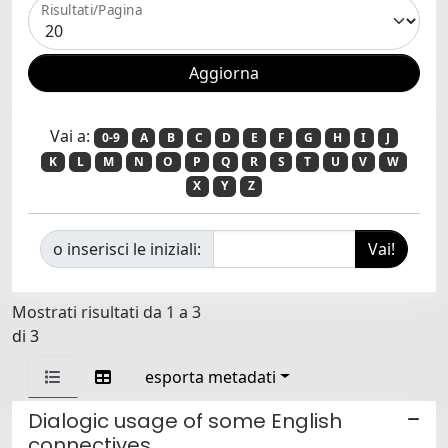
Risultati/Pagina
Vai a:
0-9
A
B
C
D
E
F
G
H
I
J
K
L
M
N
O
P
Q
R
S
T
U
V
W
X
Y
Z
o inserisci le iniziali:
Mostrati risultati da 1 a 3
di 3
esporta metadati
Dialogic usage of some English
connectives