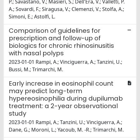
P.; Savastano, V.; Masieri, S.; Dell'Era, V.; Valletti, P.
A.; Sovardi, F.; Siragusa, V.; Clemenzi, V.; Stolfa, A.;
Simoni, E.; Astolfi, L.
Comparison of guidelines for
prescription and follow-up of
biologics for chronic rhinosinusitis
with nasal polyps
2023-01-01 Rampi, A.; Vinciguerra, A.; Tanzini, U.;
Bussi, M.; Trimarchi, M.
Early increase in eosinophil count
may predict long-term
hypereosinophilia during dupilumab
treatment: a 2-year observational
study
2023-01-01 Rampi, A.; Tanzini, U.; Vinciguerra, A.;
Dane, G.; Moroni, L.; Yacoub, M. -R.; Trimarchi, M.