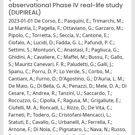
observational Phase IV real-life study
(DUPIREAL)
2023-01-01 De Corso, E.; Pasquini, E.; Trimarchi, M.;
La Mantia, I.; Pagella, F.; Ottaviano, G.; Garzaro, M.;
Pipolo, C.; Torretta, S.; Seccia, V.; Cantone, E.;
Ciofalo, A.; Lucidi, D.; Fadda, G. L.; Pafundi, P. C.;
Settimi, S.; Montuori, C.; Anastasi, F.; Pagliuca, G.;
Ghidini, A.; Cavaliere, C.; Maffei, M.; Bussu, F.; Gallo,
S.; Mauritz Canevari, F. R.; Paludetti, G.; Galli, J.;
Spanu, C.; Porru, D. P.; Lo Verde, S.; Corbo, M.;
Cantiani, A.; Furno, D.; D'Agostino, G.; D'Auria, L. M.;
De Maio, G.; Di Bella, G. A.; Penazzi, D.; Mele, D. A.; Di
Cesare, T.; Andrea, R.; Tanzini, U.; Saccardo, T.;
Roccuzzo, G.; Cipolla, F.; Ragusa, M.; Grigaliute, E.;
Ciufelli, M. A.; Roncadi, L.; Rizzo, D.; De Vita, C.;
Farneti, P.; Todero, G.; Cristofani-Mencacci, L.;
Statuti, E.; Cavallo, G.; Urbanelli, A.; Ferrella, F.;
Arnone, F.; Di Nola, C.; Pignataro, L.; Nava, N.; Russo,