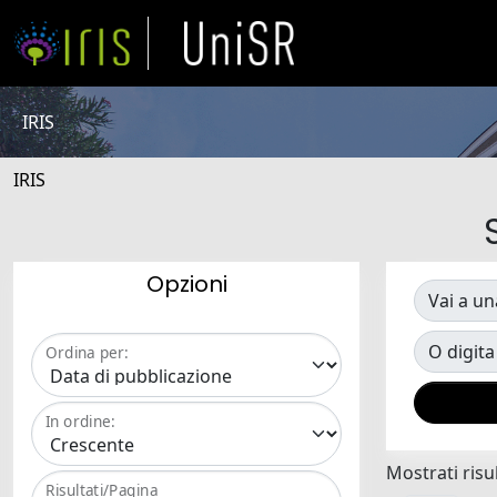
IRIS
IRIS
Opzioni
Vai a un
O digita
Ordina per:
In ordine:
Mostrati risul
Risultati/Pagina