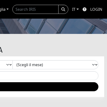
glia
IT
LOGIN
A