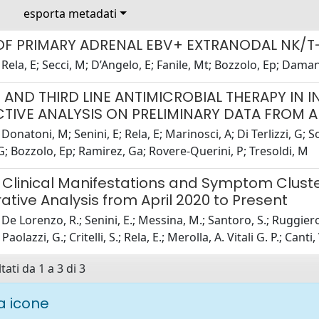
esporta metadati
OF PRIMARY ADRENAL EBV+ EXTRANODAL NK/
Rela, E; Secci, M; D’Angelo, E; Fanile, Mt; Bozzolo, Ep; Daman
AND THIRD LINE ANTIMICROBIAL THERAPY IN 
TIVE ANALYSIS ON PRELIMINARY DATA FROM A
Donatoni, M; Senini, E; Rela, E; Marinosci, A; Di Terlizzi, G; S
; Bozzolo, Ep; Ramirez, Ga; Rovere-Querini, P; Tresoldi, M
 Clinical Manifestations and Symptom Cluste
ive Analysis from April 2020 to Present
e Lorenzo, R.; Senini, E.; Messina, M.; Santoro, S.; Ruggiero, M
 Paolazzi, G.; Critelli, S.; Rela, E.; Merolla, A. Vitali G. P.; Can
tati da 1 a 3 di 3
 icone