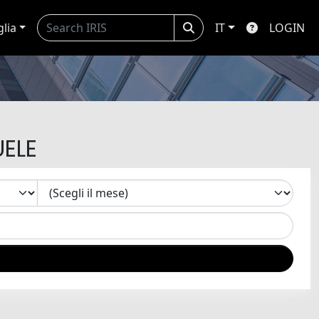
glia
IT
LOGIN
UELE