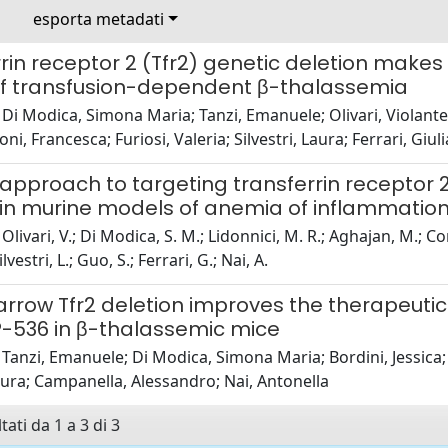
esporta metadati
rin receptor 2 (Tfr2) genetic deletion make
f transfusion-dependent β-thalassemia
Di Modica, Simona Maria; Tanzi, Emanuele; Olivari, Violante;
oni, Francesca; Furiosi, Valeria; Silvestri, Laura; Ferrari, Giul
 approach to targeting transferrin receptor 2
 in murine models of anemia of inflammation
Olivari, V.; Di Modica, S. M.; Lidonnici, M. R.; Aghajan, M.; Co
ilvestri, L.; Guo, S.; Ferrari, G.; Nai, A.
row Tfr2 deletion improves the therapeutic e
P-536 in β-thalassemic mice
Tanzi, Emanuele; Di Modica, Simona Maria; Bordini, Jessica; Ol
Laura; Campanella, Alessandro; Nai, Antonella
tati da 1 a 3 di 3