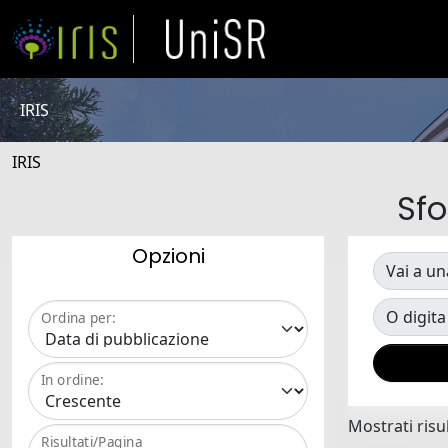
IRIS
IRIS
Sfo
Opzioni
Vai a un
O digita
Ordina per:
In ordine:
Mostrati risul
Risultati/Pagina