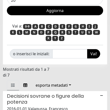
Vai a:
0-9
A
B
C
D
E
F
G
H
I
J
K
L
M
N
O
P
Q
R
S
T
U
V
W
X
Y
Z
o inserisci le iniziali:
Mostrati risultati da 1 a 7
di 7
esporta metadati
Decisioni sovrane o figure della
potenza
2016-01-01 Valagussa, Francesco