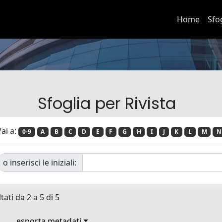
Home
Sfo
Sfoglia per Rivista
ai a:
0-9
A
B
C
D
E
F
G
H
I
J
K
L
M
N
o inserisci le iniziali:
tati da 2 a 5 di 5
esporta metadati