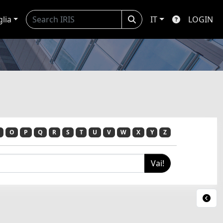
glia
IT
LOGIN
O
P
Q
R
S
T
U
V
W
X
Y
Z