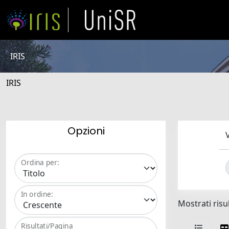
IRIS
IRIS
Opzioni
V
Ordina per:
In ordine:
Mostrati risul
Risultati/Pagina