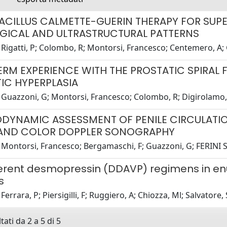
ACILLUS CALMETTE-GUERIN THERAPY FOR SUPE
GICAL AND ULTRASTRUCTURAL PATTERNS
Rigatti, P; Colombo, R; Montorsi, Francesco; Centemero, A; Gu
RM EXPERIENCE WITH THE PROSTATIC SPIRAL 
IC HYPERPLASIA
Guazzoni, G; Montorsi, Francesco; Colombo, R; Digirolamo, V
YNAMIC ASSESSMENT OF PENILE CIRCULATION 
 AND COLOR DOPPLER SONOGRAPHY
Montorsi, Francesco; Bergamaschi, F; Guazzoni, G; FERINI STRA
erent desmopressin (DDAVP) regimens in enur
s
Ferrara, P; Piersigilli, F; Ruggiero, A; Chiozza, Ml; Salvatore,
tati da 2 a 5 di 5