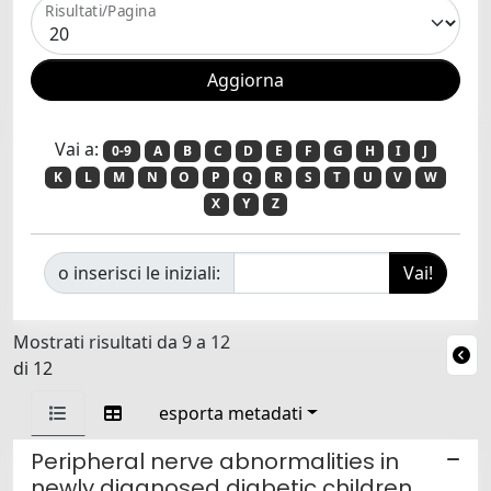
Risultati/Pagina
Vai a:
0-9
A
B
C
D
E
F
G
H
I
J
K
L
M
N
O
P
Q
R
S
T
U
V
W
X
Y
Z
o inserisci le iniziali:
Mostrati risultati da 9 a 12
di 12
esporta metadati
Peripheral nerve abnormalities in
newly diagnosed diabetic children