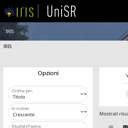
IRIS
IRIS
Opzioni
V
Ordina per:
In ordine:
Mostrati risul
Risultati/Pagina