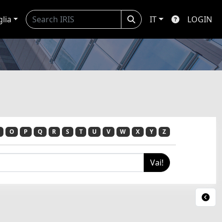
glia
IT
LOGIN
O
P
Q
R
S
T
U
V
W
X
Y
Z