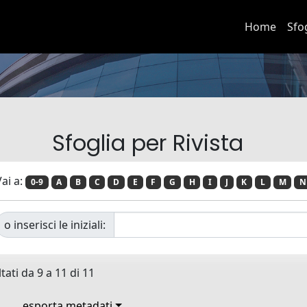
Home
Sfo
Sfoglia per Rivista
ai a:
0-9
A
B
C
D
E
F
G
H
I
J
K
L
M
N
o inserisci le iniziali:
tati da 9 a 11 di 11
esporta metadati