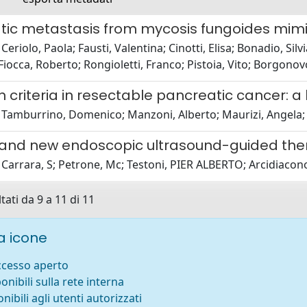
tic metastasis from mycosis fungoides mimi
Ceriolo, Paola; Fausti, Valentina; Cinotti, Elisa; Bonadio, Silv
 Fiocca, Roberto; Rongioletti, Franco; Pistoia, Vito; Borgon
n criteria in resectable pancreatic cancer:
Tamburrino, Domenico; Manzoni, Alberto; Maurizi, Angela; F
and new endoscopic ultrasound-guided ther
Carrara, S; Petrone, Mc; Testoni, PIER ALBERTO; Arcidiacono
tati da 9 a 11 di 11
 icone
accesso aperto
ponibili sulla rete interna
onibili agli utenti autorizzati