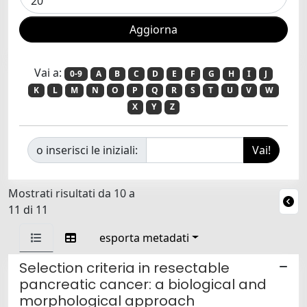
Vai a:
0-9
A
B
C
D
E
F
G
H
I
J
K
L
M
N
O
P
Q
R
S
T
U
V
W
X
Y
Z
o inserisci le iniziali:
Mostrati risultati da 10 a
11 di 11
esporta metadati
Selection criteria in resectable
pancreatic cancer: a biological and
morphological approach