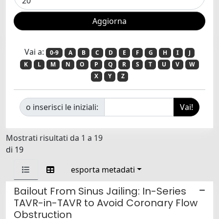
Vai a:
0-9
A
B
C
D
E
F
G
H
I
J
K
L
M
N
O
P
Q
R
S
T
U
V
W
X
Y
Z
o inserisci le iniziali:
Mostrati risultati da 1 a 19
di 19
esporta metadati
Bailout From Sinus Jailing: In-Series
TAVR-in-TAVR to Avoid Coronary Flow
Obstruction