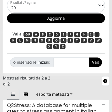
Risultati/Pagina
Vai a:
0-9
A
B
C
D
E
F
G
H
I
J
K
L
M
N
O
P
Q
R
S
T
U
V
W
X
Y
Z
o inserisci le iniziali:
Mostrati risultati da 2 a 2
di 2
esporta metadati
Q2Stress: A database for multiple
cues to stress assignment in Italian