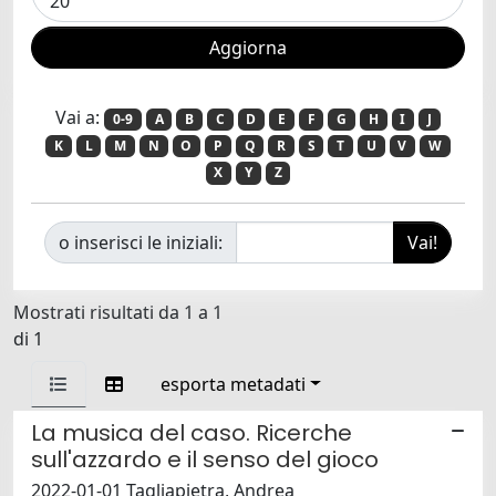
Vai a:
0-9
A
B
C
D
E
F
G
H
I
J
K
L
M
N
O
P
Q
R
S
T
U
V
W
X
Y
Z
o inserisci le iniziali:
Mostrati risultati da 1 a 1
di 1
esporta metadati
La musica del caso. Ricerche
sull'azzardo e il senso del gioco
2022-01-01 Tagliapietra, Andrea