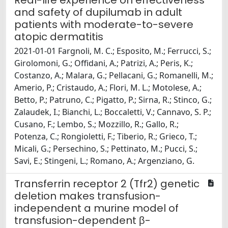
Real-life experience on effectiveness
and safety of dupilumab in adult
patients with moderate-to-severe
atopic dermatitis
2021-01-01 Fargnoli, M. C.; Esposito, M.; Ferrucci, S.;
Girolomoni, G.; Offidani, A.; Patrizi, A.; Peris, K.;
Costanzo, A.; Malara, G.; Pellacani, G.; Romanelli, M.;
Amerio, P.; Cristaudo, A.; Flori, M. L.; Motolese, A.;
Betto, P.; Patruno, C.; Pigatto, P.; Sirna, R.; Stinco, G.;
Zalaudek, I.; Bianchi, L.; Boccaletti, V.; Cannavo, S. P.;
Cusano, F.; Lembo, S.; Mozzillo, R.; Gallo, R.;
Potenza, C.; Rongioletti, F.; Tiberio, R.; Grieco, T.;
Micali, G.; Persechino, S.; Pettinato, M.; Pucci, S.;
Savi, E.; Stingeni, L.; Romano, A.; Argenziano, G.
Transferrin receptor 2 (Tfr2) genetic
deletion makes transfusion-
independent a murine model of
transfusion-dependent β-