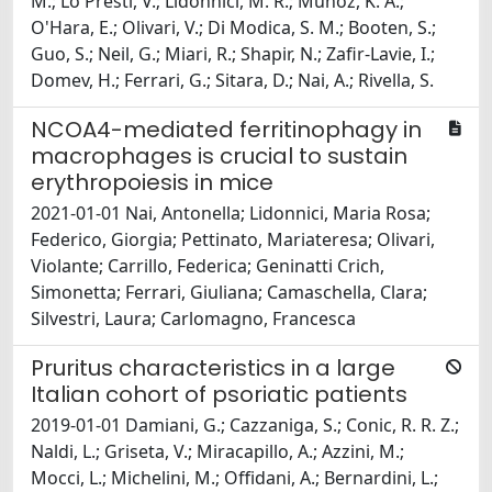
M.; Lo Presti, V.; Lidonnici, M. R.; Munoz, K. A.;
O'Hara, E.; Olivari, V.; Di Modica, S. M.; Booten, S.;
Guo, S.; Neil, G.; Miari, R.; Shapir, N.; Zafir-Lavie, I.;
Domev, H.; Ferrari, G.; Sitara, D.; Nai, A.; Rivella, S.
NCOA4-mediated ferritinophagy in
macrophages is crucial to sustain
erythropoiesis in mice
2021-01-01 Nai, Antonella; Lidonnici, Maria Rosa;
Federico, Giorgia; Pettinato, Mariateresa; Olivari,
Violante; Carrillo, Federica; Geninatti Crich,
Simonetta; Ferrari, Giuliana; Camaschella, Clara;
Silvestri, Laura; Carlomagno, Francesca
Pruritus characteristics in a large
Italian cohort of psoriatic patients
2019-01-01 Damiani, G.; Cazzaniga, S.; Conic, R. R. Z.;
Naldi, L.; Griseta, V.; Miracapillo, A.; Azzini, M.;
Mocci, L.; Michelini, M.; Offidani, A.; Bernardini, L.;