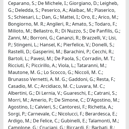
Ceparano, S.; De Michele, I.; Giorgiano, D.; Leigheb,
G.; Deledda, S.; Peserico, A.; Alaibac, M.; Piaserico,
S.; Schiesari, L.; Dan, G.; Mattei, I.; Oro, E.; Arico, M.;
Bongiorno, M. R.; Angileri, R.; Amato, S.; Todaro, F.;
Milioto, M.; Bellastro, R.; Di Nuzzo, S.; De Panfilis, G.;
Zanni, M.; Borroni, G.; Cananzi, R.; Brazzelli, V.; Lisi,
P.; Stingeni, L.; Hansel, K.; Pierfelice, V.; Donelli, S.;
Rastelli, D.; Gasperini, M.; Barachini, P.; Cecchi, R.;
Bartoli, L.; Pavesi, M.; De Paola, S.; Corradin, M. T.;
Ricciuti, F.; Piccirillo, A.; Viola, L.; Tataranni, M.;
Mautone, M. G.; Lo Scocco, G.; Niccoli, M. C.;
Brunasso Vernetti, A. M. G.; Gaddoni, G.; Resta, F.;
Casadio, M. C.; Arcidiaco, M. C.; Luvara, M. C.;
Albertini, G.; Di Lernia, V.; Guareschi, E.; Catrani, S.;
Morri, M.; Amerio, P.; De Simone, C.; D'Agostino, M.;
Agostino, I.; Calvieri, S.; Cantoresi, F.; Richetta, A.;
Sorgi, P.; Carnevale, C.; Nicolucci, F.; Berardesca, E.;
Ardigo, M.; De Felice, C.; Gubinelli, E.; Talamonti, M.;
Camplone, G.; Cruciani, G.; Riccardi, F.; Barbati, R.;