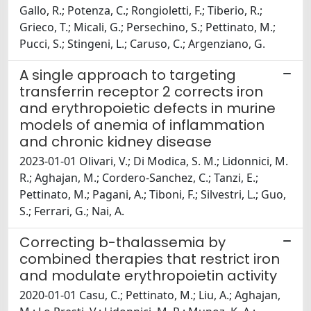
Gallo, R.; Potenza, C.; Rongioletti, F.; Tiberio, R.;
Grieco, T.; Micali, G.; Persechino, S.; Pettinato, M.;
Pucci, S.; Stingeni, L.; Caruso, C.; Argenziano, G.
A single approach to targeting
transferrin receptor 2 corrects iron
and erythropoietic defects in murine
models of anemia of inflammation
and chronic kidney disease
2023-01-01 Olivari, V.; Di Modica, S. M.; Lidonnici, M.
R.; Aghajan, M.; Cordero-Sanchez, C.; Tanzi, E.;
Pettinato, M.; Pagani, A.; Tiboni, F.; Silvestri, L.; Guo,
S.; Ferrari, G.; Nai, A.
Correcting b-thalassemia by
combined therapies that restrict iron
and modulate erythropoietin activity
2020-01-01 Casu, C.; Pettinato, M.; Liu, A.; Aghajan,