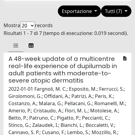
Esportazione
Tutti (7)
Mostra
records
Risultati 1 - 7 di 7 (tempo di esecuzione: 0.019 secondi).
A 48-week update of a multicentre
real-life experience of dupilumab in
adult patients with moderate-to-
severe atopic dermatitis
2022-01-01 Fargnoli, M. C.; Esposito, M.; Ferrucci, S.;
Girolomoni, G.; Offidani, A.; Patrizi, A.; Peris, K.;
Costanzo, A.; Malara, G.; Pellacani, G.; Romanelli, M.;
Amerio, P.; Cristaudo, A.; Flori, M. L.; Motolese, A.;
Betto, P.; Patruno, C.; Pigatto, P.; Peccianti, C.;
Stinco, G.; Zalaudek, I.; Bianchi, L.; Boccaletti, V.;
Cannavo, S. P.; Cusano, F.; Lembo, S.; Mozzillo, R.;