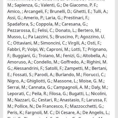
M.; Sapienza, G.; Valenti, G.; De Giacomo, P. F.;
Amico, ; Arcangeli, F.; Brunelli, D.; Ghetti, E.; Tulli, A.;
Assi, G.; Amerio, P.; Laria, G.; Prestinari, F.;
Spadafora, S.; Coppola, M.; Caresana, G.;
Pezzarossa, E.; Felisi, C.; Donato, L.; Bertero, M.;
Musso, L.; Pa Lazzini, S.; Bruscino, P.; Agozzino, U.
C.; Ottaviani, M.; Simoncini, C.; Virgili, A.; Osti, F.;
Fabbri, P.; Volpi, W.; Caproni, M.; Lotti, T.; Prignano,
F.; Buggiani, G.; Troiano, M.; Fenizi, G.; Altobella, A.;
Amoruso, A.; Condello, M.; Goffredo, A.; Righini, M.
G.; Alessandrini, F.; Satolli, F.; Zampetti, M.; Bertani,
E.; Fossati, S.; Parodi, A.; Burlando, M.; Fiorucci, C.;
Nigro, A.; Ghigliotti, G.; Massone, L.; Moise, G. M.;
Serrai, M.; Cannata, G.; Campagnoli, A. M.; Daly, M.;
Leporati, C.; Peila, R.; Filosa, G.; Bugatti, L.; Nicolini,
M.; Nazzari, G.; Cestari, R.; Anastasio, F.; Larussa, F.
M.; Pollice, N.; De Francesco, F.; Mazzocchetti, G.;
Peris, K.; Fargnoli, M. C.; Di Cesare, A.; De Angelis, L.;