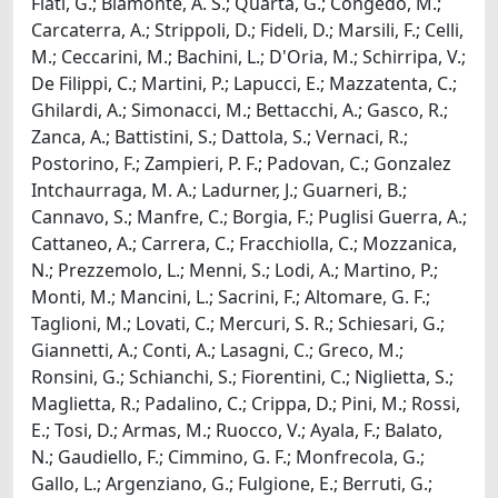
Flati, G.; Biamonte, A. S.; Quarta, G.; Congedo, M.;
Carcaterra, A.; Strippoli, D.; Fideli, D.; Marsili, F.; Celli,
M.; Ceccarini, M.; Bachini, L.; D'Oria, M.; Schirripa, V.;
De Filippi, C.; Martini, P.; Lapucci, E.; Mazzatenta, C.;
Ghilardi, A.; Simonacci, M.; Bettacchi, A.; Gasco, R.;
Zanca, A.; Battistini, S.; Dattola, S.; Vernaci, R.;
Postorino, F.; Zampieri, P. F.; Padovan, C.; Gonzalez
Intchaurraga, M. A.; Ladurner, J.; Guarneri, B.;
Cannavo, S.; Manfre, C.; Borgia, F.; Puglisi Guerra, A.;
Cattaneo, A.; Carrera, C.; Fracchiolla, C.; Mozzanica,
N.; Prezzemolo, L.; Menni, S.; Lodi, A.; Martino, P.;
Monti, M.; Mancini, L.; Sacrini, F.; Altomare, G. F.;
Taglioni, M.; Lovati, C.; Mercuri, S. R.; Schiesari, G.;
Giannetti, A.; Conti, A.; Lasagni, C.; Greco, M.;
Ronsini, G.; Schianchi, S.; Fiorentini, C.; Niglietta, S.;
Maglietta, R.; Padalino, C.; Crippa, D.; Pini, M.; Rossi,
E.; Tosi, D.; Armas, M.; Ruocco, V.; Ayala, F.; Balato,
N.; Gaudiello, F.; Cimmino, G. F.; Monfrecola, G.;
Gallo, L.; Argenziano, G.; Fulgione, E.; Berruti, G.;