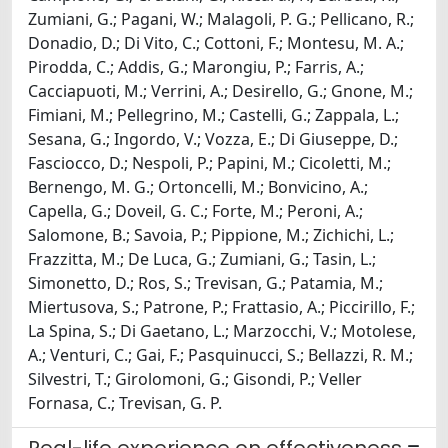
Zumiani, G.; Pagani, W.; Malagoli, P. G.; Pellicano, R.;
Donadio, D.; Di Vito, C.; Cottoni, F.; Montesu, M. A.;
Pirodda, C.; Addis, G.; Marongiu, P.; Farris, A.;
Cacciapuoti, M.; Verrini, A.; Desirello, G.; Gnone, M.;
Fimiani, M.; Pellegrino, M.; Castelli, G.; Zappala, L.;
Sesana, G.; Ingordo, V.; Vozza, E.; Di Giuseppe, D.;
Fasciocco, D.; Nespoli, P.; Papini, M.; Cicoletti, M.;
Bernengo, M. G.; Ortoncelli, M.; Bonvicino, A.;
Capella, G.; Doveil, G. C.; Forte, M.; Peroni, A.;
Salomone, B.; Savoia, P.; Pippione, M.; Zichichi, L.;
Frazzitta, M.; De Luca, G.; Zumiani, G.; Tasin, L.;
Simonetto, D.; Ros, S.; Trevisan, G.; Patamia, M.;
Miertusova, S.; Patrone, P.; Frattasio, A.; Piccirillo, F.;
La Spina, S.; Di Gaetano, L.; Marzocchi, V.; Motolese,
A.; Venturi, C.; Gai, F.; Pasquinucci, S.; Bellazzi, R. M.;
Silvestri, T.; Girolomoni, G.; Gisondi, P.; Veller
Fornasa, C.; Trevisan, G. P.