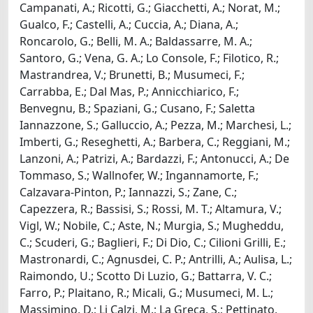
Campanati, A.; Ricotti, G.; Giacchetti, A.; Norat, M.;
Gualco, F.; Castelli, A.; Cuccia, A.; Diana, A.;
Roncarolo, G.; Belli, M. A.; Baldassarre, M. A.;
Santoro, G.; Vena, G. A.; Lo Console, F.; Filotico, R.;
Mastrandrea, V.; Brunetti, B.; Musumeci, F.;
Carrabba, E.; Dal Mas, P.; Annicchiarico, F.;
Benvegnu, B.; Spaziani, G.; Cusano, F.; Saletta
Iannazzone, S.; Galluccio, A.; Pezza, M.; Marchesi, L.;
Imberti, G.; Reseghetti, A.; Barbera, C.; Reggiani, M.;
Lanzoni, A.; Patrizi, A.; Bardazzi, F.; Antonucci, A.; De
Tommaso, S.; Wallnofer, W.; Ingannamorte, F.;
Calzavara-Pinton, P.; Iannazzi, S.; Zane, C.;
Capezzera, R.; Bassisi, S.; Rossi, M. T.; Altamura, V.;
Vigl, W.; Nobile, C.; Aste, N.; Murgia, S.; Mugheddu,
C.; Scuderi, G.; Baglieri, F.; Di Dio, C.; Cilioni Grilli, E.;
Mastronardi, C.; Agnusdei, C. P.; Antrilli, A.; Aulisa, L.;
Raimondo, U.; Scotto Di Luzio, G.; Battarra, V. C.;
Farro, P.; Plaitano, R.; Micali, G.; Musumeci, M. L.;
Massimino, D.; Li Calzi, M.; La Greca, S.; Pettinato,