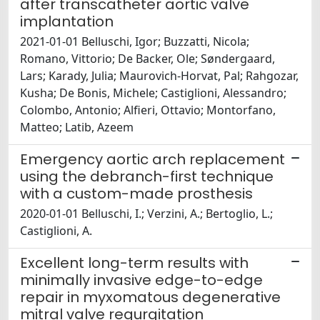
after transcatheter aortic valve
implantation
2021-01-01 Belluschi, Igor; Buzzatti, Nicola;
Romano, Vittorio; De Backer, Ole; Søndergaard,
Lars; Karady, Julia; Maurovich-Horvat, Pal; Rahgozar,
Kusha; De Bonis, Michele; Castiglioni, Alessandro;
Colombo, Antonio; Alfieri, Ottavio; Montorfano,
Matteo; Latib, Azeem
Emergency aortic arch replacement
using the debranch-first technique
with a custom-made prosthesis
2020-01-01 Belluschi, I.; Verzini, A.; Bertoglio, L.;
Castiglioni, A.
Excellent long-term results with
minimally invasive edge-to-edge
repair in myxomatous degenerative
mitral valve regurgitation