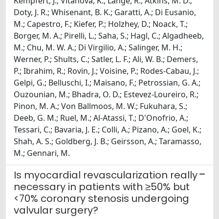
Kempfert, J.; Vitanova, K.; Lange, R.; Atkins, M. D.;
Doty, J. R.; Whisenant, B. K.; Garatti, A.; Di Eusanio,
M.; Capestro, F.; Kiefer, P.; Holzhey, D.; Noack, T.;
Borger, M. A.; Pirelli, L.; Saha, S.; Hagl, C.; Algadheeb,
M.; Chu, M. W. A.; Di Virgilio, A.; Salinger, M. H.;
Werner, P.; Shults, C.; Satler, L. F.; Ali, W. B.; Demers,
P.; Ibrahim, R.; Rovin, J.; Voisine, P.; Rodes-Cabau, J.;
Gelpi, G.; Belluschi, I.; Maisano, F.; Petrossian, G. A.;
Ouzounian, M.; Bhadra, O. D.; Estevez-Loureiro, R.;
Pinon, M. A.; Von Ballmoos, M. W.; Fukuhara, S.;
Deeb, G. M.; Ruel, M.; Al-Atassi, T.; D'Onofrio, A.;
Tessari, C.; Bavaria, J. E.; Colli, A.; Pizano, A.; Goel, K.;
Shah, A. S.; Goldberg, J. B.; Geirsson, A.; Taramasso,
M.; Gennari, M.
Is myocardial revascularization really
necessary in patients with ≥50% but
<70% coronary stenosis undergoing
valvular surgery?