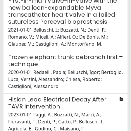
First-in-man Valve-in-Valve with the
new balloon-expandable Myval
transcatheter heart valve in a failed
sutureless Perceval bioprosthesis
2021-01-01 Belluschi, I.; Buzzatti, N.; Denti, P.;
Romano, V.; Miceli, A.; Alfieri, O.; De Bonis, M.;
Glauber, M.; Castiglioni, A.; Montorfano, M.
Frozen elephant trunk: debranch first
technique
2020-01-01 Redaelli, Paola; Belluschi, Igor; Bertoglio,
Luca; Verzini, Alessandro; Chiesa, Roberto;
Castiglioni, Alessandro
Hisian Lead Electrical Decay After
TAVR Intervention
2023-01-01 Faggi, A.; Buzzatti, N.; Marzi, A.;
Fioravanti, F.; Denti, P.; Gatto, P.; Belluschi, I.;
Agricola, E.; Godino, C.; Maisano, F.