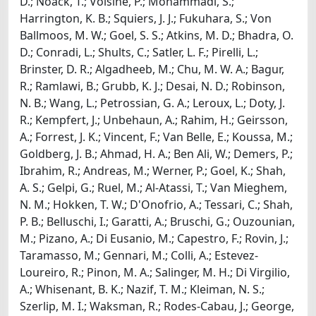
D.; Noack, T.; Voisine, P.; Mohammadi, S.;
Harrington, K. B.; Squiers, J. J.; Fukuhara, S.; Von
Ballmoos, M. W.; Goel, S. S.; Atkins, M. D.; Bhadra, O.
D.; Conradi, L.; Shults, C.; Satler, L. F.; Pirelli, L.;
Brinster, D. R.; Algadheeb, M.; Chu, M. W. A.; Bagur,
R.; Ramlawi, B.; Grubb, K. J.; Desai, N. D.; Robinson,
N. B.; Wang, L.; Petrossian, G. A.; Leroux, L.; Doty, J.
R.; Kempfert, J.; Unbehaun, A.; Rahim, H.; Geirsson,
A.; Forrest, J. K.; Vincent, F.; Van Belle, E.; Koussa, M.;
Goldberg, J. B.; Ahmad, H. A.; Ben Ali, W.; Demers, P.;
Ibrahim, R.; Andreas, M.; Werner, P.; Goel, K.; Shah,
A. S.; Gelpi, G.; Ruel, M.; Al-Atassi, T.; Van Mieghem,
N. M.; Hokken, T. W.; D'Onofrio, A.; Tessari, C.; Shah,
P. B.; Belluschi, I.; Garatti, A.; Bruschi, G.; Ouzounian,
M.; Pizano, A.; Di Eusanio, M.; Capestro, F.; Rovin, J.;
Taramasso, M.; Gennari, M.; Colli, A.; Estevez-
Loureiro, R.; Pinon, M. A.; Salinger, M. H.; Di Virgilio,
A.; Whisenant, B. K.; Nazif, T. M.; Kleiman, N. S.;
Szerlip, M. I.; Waksman, R.; Rodes-Cabau, J.; George,