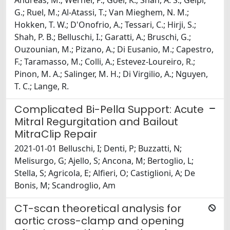
Andreas, M.; Werner, P.; Goel, K.; Shah, A. S.; Gelpi,
G.; Ruel, M.; Al-Atassi, T.; Van Mieghem, N. M.;
Hokken, T. W.; D'Onofrio, A.; Tessari, C.; Hirji, S.;
Shah, P. B.; Belluschi, I.; Garatti, A.; Bruschi, G.;
Ouzounian, M.; Pizano, A.; Di Eusanio, M.; Capestro,
F.; Taramasso, M.; Colli, A.; Estevez-Loureiro, R.;
Pinon, M. A.; Salinger, M. H.; Di Virgilio, A.; Nguyen,
T. C.; Lange, R.
Complicated Bi-Pella Support: Acute
Mitral Regurgitation and Bailout
MitraClip Repair
2021-01-01 Belluschi, I; Denti, P; Buzzatti, N;
Melisurgo, G; Ajello, S; Ancona, M; Bertoglio, L;
Stella, S; Agricola, E; Alfieri, O; Castiglioni, A; De
Bonis, M; Scandroglio, Am
CT-scan theoretical analysis for
aortic cross-clamp and opening