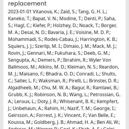
replacement
2023-01-01 Vitanova, K.; Zaid, S.; Tang, G. H. L.;
Kaneko, T.; Bapat, V. N.; Modine, T.; Denti, P.; Saha,
S.; Hagl, C.; Kiefer, P.; Holzhey, D.; Noack, T.; Borger,
M. A.; Desai, N. D.; Bavaria, J. E.; Voisine, M. D. P.;
Mohammadi, S.; Rodes-Cabau, J.; Harrington, K. B.;
Squiers, J. J.; Szerlip, M. I.; Dimaio, J. M.; Mack, M. J.;
Rovin, J.; Gennari, M.; Fukuhara, S.; Deeb, G. M.;
Sengupta, A.; Demers, P.; Ibrahim, R.; Wyler Von
Ballmoos, M.; Atkins, M. D.; Kleiman, N. S.; Reardon,
M. J.; Maisano, F.; Bhadra, O. D.; Conradi, L.; Shults,
C.; Satler, L. F.; Waksman, R.; Pirelli, L.; Brinster, D. R.;
Algadheeb, M.; Chu, M. W. A.; Bagur, R.; Ramlawi, B.;
Grubb, K. J.; Robinson, N. B.; Wang, L.; Petrossian, G.
A.; Leroux, L.; Doty, J. R.; Whisenant, B. K.; Kempfert,
J.; Unbehaun, A.; Rahim, H.; Nazif, T. M.; George, I.;
Geirsson, A.; Forrest, J. K.; Vincent, F.; Van Belle, E.;
Koussa, M.; Goldberg, J. B.; Ahmad, H. A.; Ben Ali, W.;