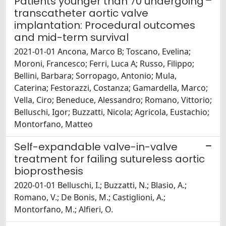
Patients younger than 70 undergoing
transcatheter aortic valve
implantation: Procedural outcomes
and mid-term survival
2021-01-01 Ancona, Marco B; Toscano, Evelina;
Moroni, Francesco; Ferri, Luca A; Russo, Filippo;
Bellini, Barbara; Sorropago, Antonio; Mula,
Caterina; Festorazzi, Costanza; Gamardella, Marco;
Vella, Ciro; Beneduce, Alessandro; Romano, Vittorio;
Belluschi, Igor; Buzzatti, Nicola; Agricola, Eustachio;
Montorfano, Matteo
Self-expandable valve-in-valve
treatment for failing sutureless aortic
bioprosthesis
2020-01-01 Belluschi, I.; Buzzatti, N.; Blasio, A.;
Romano, V.; De Bonis, M.; Castiglioni, A.;
Montorfano, M.; Alfieri, O.