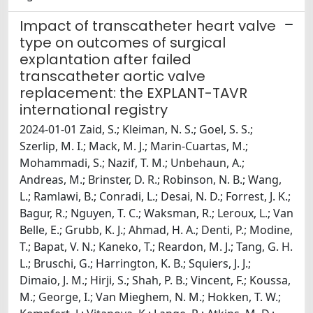
Impact of transcatheter heart valve
type on outcomes of surgical
explantation after failed
transcatheter aortic valve
replacement: the EXPLANT-TAVR
international registry
2024-01-01 Zaid, S.; Kleiman, N. S.; Goel, S. S.;
Szerlip, M. I.; Mack, M. J.; Marin-Cuartas, M.;
Mohammadi, S.; Nazif, T. M.; Unbehaun, A.;
Andreas, M.; Brinster, D. R.; Robinson, N. B.; Wang,
L.; Ramlawi, B.; Conradi, L.; Desai, N. D.; Forrest, J. K.;
Bagur, R.; Nguyen, T. C.; Waksman, R.; Leroux, L.; Van
Belle, E.; Grubb, K. J.; Ahmad, H. A.; Denti, P.; Modine,
T.; Bapat, V. N.; Kaneko, T.; Reardon, M. J.; Tang, G. H.
L.; Bruschi, G.; Harrington, K. B.; Squiers, J. J.;
Dimaio, J. M.; Hirji, S.; Shah, P. B.; Vincent, F.; Koussa,
M.; George, I.; Van Mieghem, N. M.; Hokken, T. W.;