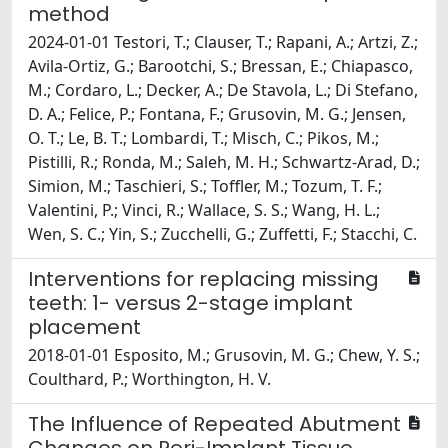
method
2024-01-01 Testori, T.; Clauser, T.; Rapani, A.; Artzi, Z.;
Avila-Ortiz, G.; Barootchi, S.; Bressan, E.; Chiapasco,
M.; Cordaro, L.; Decker, A.; De Stavola, L.; Di Stefano,
D. A.; Felice, P.; Fontana, F.; Grusovin, M. G.; Jensen,
O. T.; Le, B. T.; Lombardi, T.; Misch, C.; Pikos, M.;
Pistilli, R.; Ronda, M.; Saleh, M. H.; Schwartz-Arad, D.;
Simion, M.; Taschieri, S.; Toffler, M.; Tozum, T. F.;
Valentini, P.; Vinci, R.; Wallace, S. S.; Wang, H. L.;
Wen, S. C.; Yin, S.; Zucchelli, G.; Zuffetti, F.; Stacchi, C.
Interventions for replacing missing
teeth: 1- versus 2-stage implant
placement
2018-01-01 Esposito, M.; Grusovin, M. G.; Chew, Y. S.;
Coulthard, P.; Worthington, H. V.
The Influence of Repeated Abutment