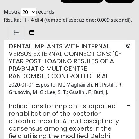
Mostra
records
Risultati 1 - 4 di 4 (tempo di esecuzione: 0.009 secondi).
DENTAL IMPLANTS WITH INTERNAL
VERSUS EXTERNAL CONNECTIONS: 10-
YEAR POST-LOADING RESULTS OF A
PRAGMATIC MULTICENTRE
RANDOMISED CONTROLLED TRIAL
2020-01-01 Esposito, M.; Maghaireh, H.; Pistilli, R.;
Grusovin, M. G.; Lee, S. T.; Gualini, F.; Buti, J.
Indications for implant-supported
rehabilitation of the posterior
atrophic maxilla: A multidisciplinary
consensus among experts in the
field utilising the modified Delphi