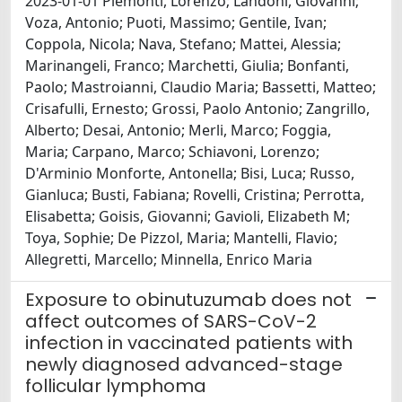
2023-01-01 Piemonti, Lorenzo; Landoni, Giovanni;
Voza, Antonio; Puoti, Massimo; Gentile, Ivan;
Coppola, Nicola; Nava, Stefano; Mattei, Alessia;
Marinangeli, Franco; Marchetti, Giulia; Bonfanti,
Paolo; Mastroianni, Claudio Maria; Bassetti, Matteo;
Crisafulli, Ernesto; Grossi, Paolo Antonio; Zangrillo,
Alberto; Desai, Antonio; Merli, Marco; Foggia,
Maria; Carpano, Marco; Schiavoni, Lorenzo;
D'Arminio Monforte, Antonella; Bisi, Luca; Russo,
Gianluca; Busti, Fabiana; Rovelli, Cristina; Perrotta,
Elisabetta; Goisis, Giovanni; Gavioli, Elizabeth M;
Toya, Sophie; De Pizzol, Maria; Mantelli, Flavio;
Allegretti, Marcello; Minnella, Enrico Maria
Exposure to obinutuzumab does not
affect outcomes of SARS-CoV-2
infection in vaccinated patients with
newly diagnosed advanced-stage
follicular lymphoma