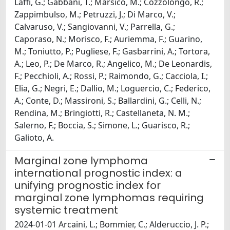
Laffi, G.; Gabbani, T.; Marsico, M.; Cozzolongo, R.;
Zappimbulso, M.; Petruzzi, J.; Di Marco, V.;
Calvaruso, V.; Sangiovanni, V.; Parrella, G.;
Caporaso, N.; Morisco, F.; Auriemma, F.; Guarino,
M.; Toniutto, P.; Pugliese, F.; Gasbarrini, A.; Tortora,
A.; Leo, P.; De Marco, R.; Angelico, M.; De Leonardis,
F.; Pecchioli, A.; Rossi, P.; Raimondo, G.; Cacciola, I.;
Elia, G.; Negri, E.; Dallio, M.; Loguercio, C.; Federico,
A.; Conte, D.; Massironi, S.; Ballardini, G.; Celli, N.;
Rendina, M.; Bringiotti, R.; Castellaneta, N. M.;
Salerno, F.; Boccia, S.; Simone, L.; Guarisco, R.;
Galioto, A.
Marginal zone lymphoma
international prognostic index: a
unifying prognostic index for
marginal zone lymphomas requiring
systemic treatment
2024-01-01 Arcaini, L.; Bommier, C.; Alderuccio, J. P.;