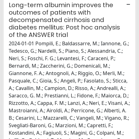
Long-term albumin improves the
outcomes of patients with
decompensated cirrhosis and
diabetes mellitus: Post hoc analysis
of the ANSWER trial
2024-01-01 Pompili, E.; Baldassarre, M.; Iannone, G.;
Tedesco, G.; Nardelli, S.; Piano, S.; Alessandria, C.;
Neri, S.; Foschi, F. G.; Levantesi, F.; Caraceni, P.;
Bernardi, M.; Zaccherini, G.; Domenicali, M.;
Giannone, F. A.; Antognoli, A.; Riggio, O.; Merli, M.;
Pasquale, C.; Gioia, S.; Angeli, P.; Fasolato, S.; Sticca,
A.; Cavallin, M.; Campion, D.; Risso, A.; Andrealli, A.;
Saracco, G. M.; Prestianni, L.; Fidone, F.; Maiorca, D.;
Rizzotto, A.; Cappa, F. M.; Lanzi, A.; Neri, E.; Visani, A.;
Mastroianni, A.; Airoldi, A.; Perricone, G.; Alberti, A.
B.; Cesarini, L.; Mazzarelli, C.; Vangeli, M.; Vigano, R.;
Svegliati-Baroni, G.; Marzioni, M.; Capretti, F.;
Kostandini, A.; Fagiuoli, S.; Magini, G.; Colpani, M.;