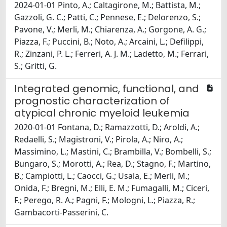
2024-01-01 Pinto, A.; Caltagirone, M.; Battista, M.;
Gazzoli, G. C.; Patti, C.; Pennese, E.; Delorenzo, S.;
Pavone, V.; Merli, M.; Chiarenza, A.; Gorgone, A. G.;
Piazza, F.; Puccini, B.; Noto, A.; Arcaini, L.; Defilippi,
R.; Zinzani, P. L.; Ferreri, A. J. M.; Ladetto, M.; Ferrari,
S.; Gritti, G.
Integrated genomic, functional, and
prognostic characterization of
atypical chronic myeloid leukemia
2020-01-01 Fontana, D.; Ramazzotti, D.; Aroldi, A.;
Redaelli, S.; Magistroni, V.; Pirola, A.; Niro, A.;
Massimino, L.; Mastini, C.; Brambilla, V.; Bombelli, S.;
Bungaro, S.; Morotti, A.; Rea, D.; Stagno, F.; Martino,
B.; Campiotti, L.; Caocci, G.; Usala, E.; Merli, M.;
Onida, F.; Bregni, M.; Elli, E. M.; Fumagalli, M.; Ciceri,
F.; Perego, R. A.; Pagni, F.; Mologni, L.; Piazza, R.;
Gambacorti-Passerini, C.