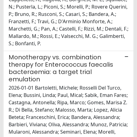
N.; Pusterla, L.; Piconi, S.; Morelli, P.; Rovere Querini,
P.; Bruno, R.; Rusconi, S.; Casari, S.; Bandera, A.;
Franzetti, F.; Travi, G.; D'Arminio Monforte, A.;
Marchetti, G.; Pan, A.; Castelli, F.; Rizzi, M.; Dentali, F.;
Mallardo, M.; Rossi, E.; Valsecchi, M. G.; Galimberti,
S.; Bonfanti, P.
Monotherapy vs. combination
therapy for Enterococcus faecalis
bacteraemia: a target trial
emulation
2026-01-01 Bartoletti, Michele; Rosselli Del Turco,
Elena; Bussini, Linda; Paul, Mical; Sabik, Eman Fares;
Castagna, Antonella; Ripa, Marco; Gomes, Marisa Z.
R.; Di Bella, Stefano; Malosso, Marta; Lopez, Alicia
Beteta; Franceschini, Erica; Bandera, Alessandra;
Barbieri, Viviana; Oliva, Alessandra; Munoz, Patricia;
Mularoni, Alessandra; Seminari, Elena; Morelli,