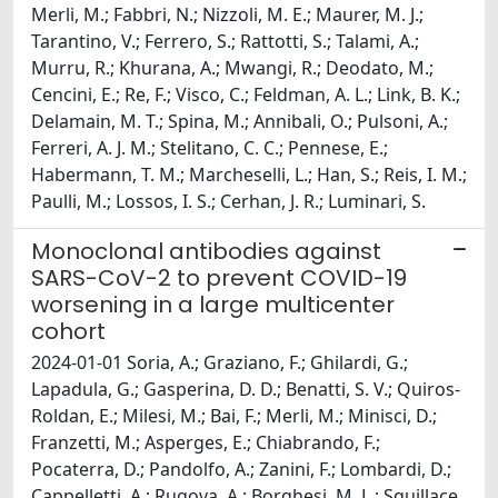
Merli, M.; Fabbri, N.; Nizzoli, M. E.; Maurer, M. J.;
Tarantino, V.; Ferrero, S.; Rattotti, S.; Talami, A.;
Murru, R.; Khurana, A.; Mwangi, R.; Deodato, M.;
Cencini, E.; Re, F.; Visco, C.; Feldman, A. L.; Link, B. K.;
Delamain, M. T.; Spina, M.; Annibali, O.; Pulsoni, A.;
Ferreri, A. J. M.; Stelitano, C. C.; Pennese, E.;
Habermann, T. M.; Marcheselli, L.; Han, S.; Reis, I. M.;
Paulli, M.; Lossos, I. S.; Cerhan, J. R.; Luminari, S.
Monoclonal antibodies against
SARS-CoV-2 to prevent COVID-19
worsening in a large multicenter
cohort
2024-01-01 Soria, A.; Graziano, F.; Ghilardi, G.;
Lapadula, G.; Gasperina, D. D.; Benatti, S. V.; Quiros-
Roldan, E.; Milesi, M.; Bai, F.; Merli, M.; Minisci, D.;
Franzetti, M.; Asperges, E.; Chiabrando, F.;
Pocaterra, D.; Pandolfo, A.; Zanini, F.; Lombardi, D.;
Cappelletti, A.; Rugova, A.; Borghesi, M. L.; Squillace,