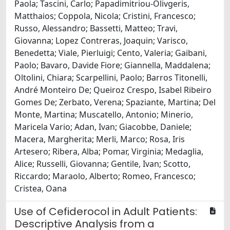
Paola; Tascini, Carlo; Papadimitriou-Olivgeris,
Matthaios; Coppola, Nicola; Cristini, Francesco;
Russo, Alessandro; Bassetti, Matteo; Travi,
Giovanna; Lopez Contreras, Joaquin; Varisco,
Benedetta; Viale, Pierluigi; Cento, Valeria; Gaibani,
Paolo; Bavaro, Davide Fiore; Giannella, Maddalena;
Oltolini, Chiara; Scarpellini, Paolo; Barros Titonelli,
André Monteiro De; Queiroz Crespo, Isabel Ribeiro
Gomes De; Zerbato, Verena; Spaziante, Martina; Del
Monte, Martina; Muscatello, Antonio; Minerio,
Maricela Vario; Adan, Ivan; Giacobbe, Daniele;
Macera, Margherita; Merli, Marco; Rosa, Iris
Artesero; Ribera, Alba; Pomar, Virginia; Medaglia,
Alice; Russelli, Giovanna; Gentile, Ivan; Scotto,
Riccardo; Maraolo, Alberto; Romeo, Francesco;
Cristea, Oana
Use of Cefiderocol in Adult Patients:
Descriptive Analysis from a