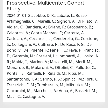
Prospective, Multicenter, Cohort
Study
2024-01-01 Giacobbe, D. R.; Labate, L.; Russo
Artimagnella, C.; Marelli, C.; Signori, A.; Di Pilato, V.;
Aldieri, C.; Bandera, A.; Briano, F.; Cacopardo, B.;
Calabresi, A.; Capra Marzani, F.; Carretta, A.;
Cattelan, A.; Ceccarelli, L.; Cenderello, G.; Corcione,
S.; Cortegiani, A.; Cultrera, R.; De Rosa, F. G.; Del
Bono, V.; Del Puente, F.; Fanelli, C.; Fava, F.; Francisci,
D.; Geremia, N.; Graziani, L.; Lombardi, A.; Losito, A.
R.; Maida, I.; Marino, A.; Mazzitelli, M.; Merli, M.;
Monardo, R.; Mularoni, A.; Oltolini, C.; Pallotto, C.;
Pontali, E.; Raffaelli, F.; Rinaldi, M.; Ripa, M.;
Santantonio, T. A.; Serino, F. S.; Spinicci, M.; Torti, C.;
Trecarichi, E. M.; Tumbarello, M.; Mikulska, M.;
Giacomini, M.; Marchese, A.; Vena, A.; Bassetti, M.;
Maci, C.; Castagna, A.