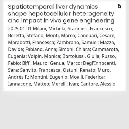
Spatiotemporal liver dynamics
shape hepatocellular heterogeneity
and impact in vivo gene engineering
2025-01-01 Milani, Michela; Starinieri, Francesco;
Beretta, Stefano; Monti, Marco; Canepari, Cesare;
Marabotti, Francesca; Zambrano, Samuel; Mazza,
Davide; Fabiano, Anna; Simoni, Chiara; Cammarota,
Eugenia; Volpin, Monica; Bortolussi, Giulia; Russo,
Fabio; Biffi, Mauro; Genua, Marco; Degl'Innocenti,
Sara; Sanvito, Francesca; Ostuni, Renato; Muro,
Andrés F.; Montini, Eugenio; Moalli, Federica;
Iannacone, Matteo; Merelli, Ivan; Cantore, Alessio
Powered by
IRIS
-
about IRIS
-
Utilizzo dei cookie
Copyright © 2026