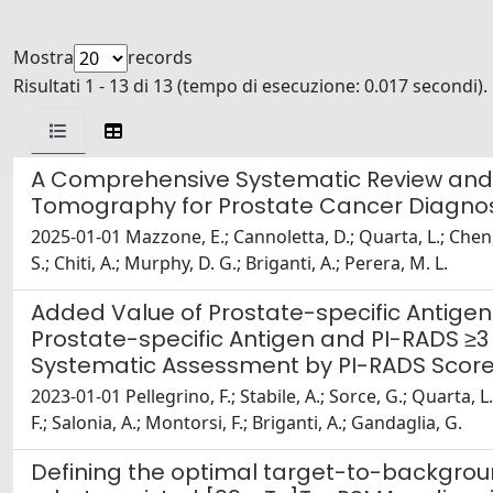
Mostra
records
Risultati 1 - 13 di 13 (tempo di esecuzione: 0.017 secondi).
A Comprehensive Systematic Review and M
Tomography for Prostate Cancer Diagnosi
2025-01-01 Mazzone, E.; Cannoletta, D.; Quarta, L.; Chen, 
S.; Chiti, A.; Murphy, D. G.; Briganti, A.; Perera, M. L.
Added Value of Prostate-specific Antige
Prostate-specific Antigen and PI-RADS ≥3
Systematic Assessment by PI-RADS Scor
2023-01-01 Pellegrino, F.; Stabile, A.; Sorce, G.; Quarta, L.
F.; Salonia, A.; Montorsi, F.; Briganti, A.; Gandaglia, G.
Defining the optimal target-to-backgroun