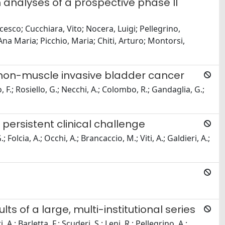
analyses of a prospective phase II
sco; Cucchiara, Vito; Nocera, Luigi; Pellegrino,
Ana Maria; Picchio, Maria; Chiti, Arturo; Montorsi,
k non-muscle invasive bladder cancer
, F.; Rosiello, G.; Necchi, A.; Colombo, R.; Gandaglia, G.;
ersistent clinical challenge
Folcia, A.; Occhi, A.; Brancaccio, M.; Viti, A.; Galdieri, A.;
ts of a large, multi-institutional series
 A.; Barletta, F.; Scuderi, S.; Leni, R.; Pellegrino, A.;