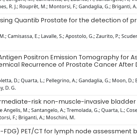
es, R. J.; Rouprêt, M.; Montorsi, F.; Gandaglia, G.; Briganti, A.
 using Quantib Prostate for the detection of
; Camisassa, E.; Lavalle, S.; Apostolo, G.; Zaurito, P.; Scuderi, 
Antigen Positron Emission Tomography for 
hemical Recurrence of Prostate Cancer After 
ta, D.; Quarta, L.; Pellegrino, A.; Gandaglia, G.; Moon, D.; E
y, D. G.
ermediate-risk non-muscle-invasive bladder
; De Angelis, M.; Santangelo, A.; Tremolada, G.; Quarta, L.; Cose
orsi, F.; Briganti, A.; Moschini, M.
F-FDG) PET/CT for lymph node assessment b