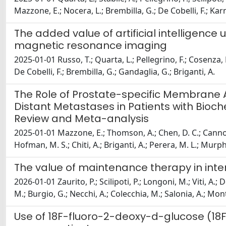
Mazzone, E.; Nocera, L.; Brembilla, G.; De Cobelli, F.; Karn
The added value of artificial intelligence
magnetic resonance imaging
2025-01-01 Russo, T.; Quarta, L.; Pellegrino, F.; Cosenza, M.
De Cobelli, F.; Brembilla, G.; Gandaglia, G.; Briganti, A.
The Role of Prostate-specific Membrane 
Distant Metastases in Patients with Bioc
Review and Meta-analysis
2025-01-01 Mazzone, E.; Thomson, A.; Chen, D. C.; Cannolet
Hofman, M. S.; Chiti, A.; Briganti, A.; Perera, M. L.; Murph
The value of maintenance therapy in int
2026-01-01 Zaurito, P.; Scilipoti, P.; Longoni, M.; Viti, A.
M.; Burgio, G.; Necchi, A.; Colecchia, M.; Salonia, A.; Mont
Use of 18F-fluoro-2-deoxy-d-glucose (18