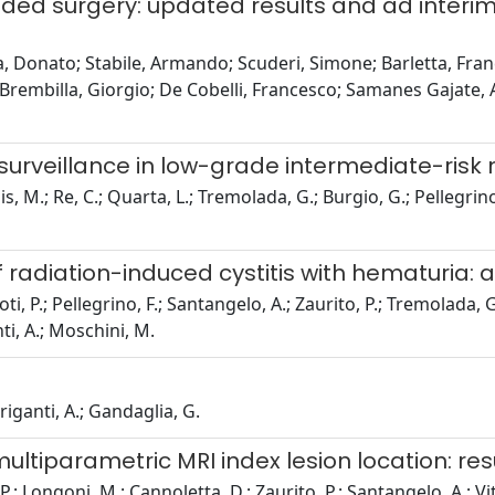
ed surgery: updated results and ad interim 
 Donato; Stabile, Armando; Scuderi, Simone; Barletta, France
 Brembilla, Giorgio; De Cobelli, Francesco; Samanes Gajate, 
e surveillance in low-grade intermediate-ris
is, M.; Re, C.; Quarta, L.; Tremolada, G.; Burgio, G.; Pellegrino
diation-induced cystitis with hematuria: a p
, P.; Pellegrino, F.; Santangelo, A.; Zaurito, P.; Tremolada, G.; 
ti, A.; Moschini, M.
Briganti, A.; Gandaglia, G.
ltiparametric MRI index lesion location: resul
P.; Longoni, M.; Cannoletta, D.; Zaurito, P.; Santangelo, A.; Viti,