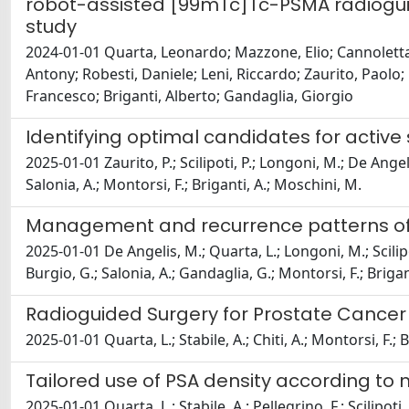
robot-assisted [99mTc]Tc-PSMA radioguid
study
2024-01-01 Quarta, Leonardo; Mazzone, Elio; Cannoletta,
Antony; Robesti, Daniele; Leni, Riccardo; Zaurito, Paolo;
Francesco; Briganti, Alberto; Gandaglia, Giorgio
Identifying optimal candidates for activ
2025-01-01 Zaurito, P.; Scilipoti, P.; Longoni, M.; De Angel
Salonia, A.; Montorsi, F.; Briganti, A.; Moschini, M.
Management and recurrence patterns of ra
2025-01-01 De Angelis, M.; Quarta, L.; Longoni, M.; Scilipoti
Burgio, G.; Salonia, A.; Gandaglia, G.; Montorsi, F.; Brigan
Radioguided Surgery for Prostate Cancer
2025-01-01 Quarta, L.; Stabile, A.; Chiti, A.; Montorsi, F.; 
Tailored use of PSA density according to mu
2025-01-01 Quarta, L.; Stabile, A.; Pellegrino, F.; Scilipoti, 