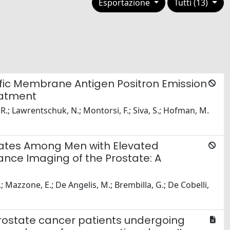
Esportazione
Tutti (13)
fic Membrane Antigen Positron Emission
eatment
 R.; Lawrentschuk, N.; Montorsi, F.; Siva, S.; Hofman, M.
idates Among Men with Elevated
ance Imaging of the Prostate: A
 S.; Mazzone, E.; De Angelis, M.; Brembilla, G.; De Cobelli,
prostate cancer patients undergoing