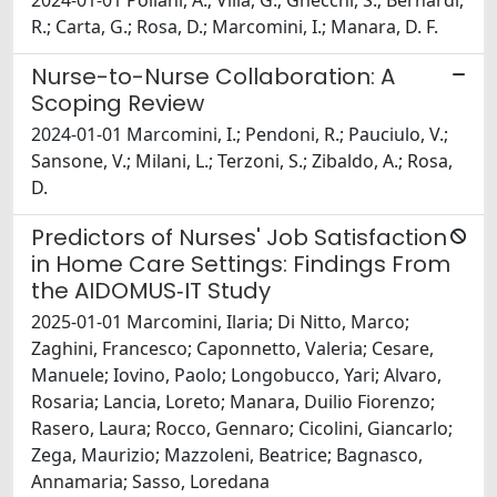
2024-01-01 Poliani, A.; Villa, G.; Gnecchi, S.; Bernardi,
R.; Carta, G.; Rosa, D.; Marcomini, I.; Manara, D. F.
Nurse-to-Nurse Collaboration: A
Scoping Review
2024-01-01 Marcomini, I.; Pendoni, R.; Pauciulo, V.;
Sansone, V.; Milani, L.; Terzoni, S.; Zibaldo, A.; Rosa,
D.
Predictors of Nurses' Job Satisfaction
in Home Care Settings: Findings From
the AIDOMUS‐IT Study
2025-01-01 Marcomini, Ilaria; Di Nitto, Marco;
Zaghini, Francesco; Caponnetto, Valeria; Cesare,
Manuele; Iovino, Paolo; Longobucco, Yari; Alvaro,
Rosaria; Lancia, Loreto; Manara, Duilio Fiorenzo;
Rasero, Laura; Rocco, Gennaro; Cicolini, Giancarlo;
Zega, Maurizio; Mazzoleni, Beatrice; Bagnasco,
Annamaria; Sasso, Loredana