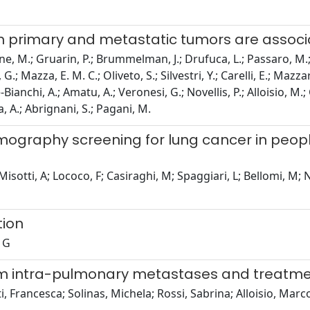
in primary and metastatic tumors are associ
one, M.; Gruarin, P.; Brummelman, J.; Drufuca, L.; Passaro, M.; 
, G.; Mazza, E. M. C.; Oliveto, S.; Silvestri, Y.; Carelli, E.; Mazz
Bianchi, A.; Amatu, A.; Veronesi, G.; Novellis, P.; Alloisio, M.; 
ia, A.; Abrignani, S.; Pagani, M.
graphy screening for lung cancer in peopl
sotti, A; Lococo, F; Casiraghi, M; Spaggiari, L; Bellomi, M; Nov
tion
, G
from intra-pulmonary metastases and treatme
i, Francesca; Solinas, Michela; Rossi, Sabrina; Alloisio, Marc