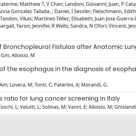
terine; Matthew T, V Chan; Landoni, Giovanni; Juan, P Cata;
Anna Gonzalez Tallada, ; Daniel, I Sessler; Fleischmann, Edith
; Tandon, Vikas; Martínez-Téllez, Elisabeth; Juan Jose Gue
gall, Yaron; Jennifer, R Wells; Sandra, N Ofori; Vincent, Jess
of Bronchopleural Fistulas after Anatomic Lu
, Gm; Alloisio, M
f the esophagus in the diagnosis of esophag
Am; Lovera, M; Tonti, C; Paterlini, A; Morandi, G.
ratio for lung cancer screening in Italy
schi, L; Velutti, L; Solinas, M; Vanni, E; Alloisio, M; Ghislandi