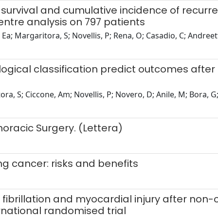
 survival and cumulative incidence of recur
entre analysis on 797 patients
, Ea; Margaritora, S; Novellis, P; Rena, O; Casadio, C; Andreett
logical classification predict outcomes aft
a, S; Ciccone, Am; Novellis, P; Novero, D; Anile, M; Bora, G; 
oracic Surgery. (Lettera)
ng cancer: risks and benefits
al fibrillation and myocardial injury after no
rnational randomised trial