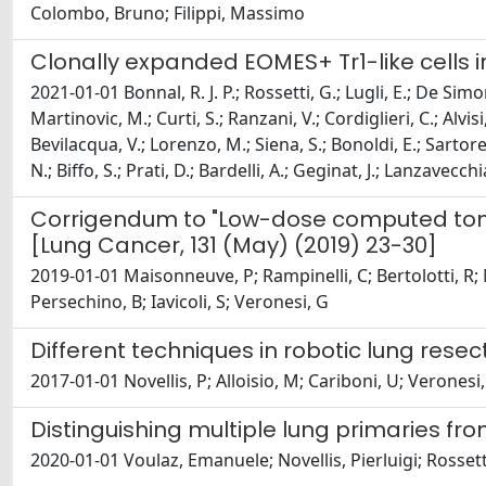
Colombo, Bruno; Filippi, Massimo
Clonally expanded EOMES+ Tr1-like cells 
2021-01-01 Bonnal, R. J. P.; Rossetti, G.; Lugli, E.; De Sim
Martinovic, M.; Curti, S.; Ranzani, V.; Cordiglieri, C.; Alvisi
Bevilacqua, V.; Lorenzo, M.; Siena, S.; Bonoldi, E.; Sartore-
N.; Biffo, S.; Prati, D.; Bardelli, A.; Geginat, J.; Lanzavecch
Corrigendum to "Low-dose computed tomo
[Lung Cancer, 131 (May) (2019) 23-30]
2019-01-01 Maisonneuve, P; Rampinelli, C; Bertolotti, R; Mi
Persechino, B; Iavicoli, S; Veronesi, G
Different techniques in robotic lung resec
2017-01-01 Novellis, P; Alloisio, M; Cariboni, U; Veronesi
Distinguishing multiple lung primaries 
2020-01-01 Voulaz, Emanuele; Novellis, Pierluigi; Rossett