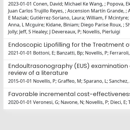
2023-01-01 Conen, David; Michael Ke Wang, ; Popova, Eka
Juan Carlos Trujillo Reyes, ; Ascension Martín Grande, ; 
E Maziak; Gutiérrez-Soriano, Laura; William, F Mcintyre
Anna, L Mcguire; Kidane, Biniam; Diego Parise Roux, ; Shar
Jolly; Jeff, S Healey; J Devereaux, P; Novellis, Pierluigi
Endoscopic Lipofilling for the Treatment 
2021-01-01 Bottoni, E; Banzatti, Bp; Novellis, P; Ferraroli
Endoultrasonography (EUS) examination o
review of a literature
2015-01-01 Novellis, P; Graffeo, M; Sparano, L; Sanchez, 
Favorable incremental cost-effectiveness 
2020-01-01 Veronesi, G; Navone, N; Novellis, P; Dieci, E; To