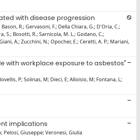
ated with disease progression
Bason, R.; Gervasoni, F.; Della Chiara, G.; D'Oria, C.;
ara, S.; Bosotti, R.; Sarnicola, M. L.; Godano, C.;
Giani, A.; Zucchini, N.; Opocher, E.; Ceretti, A. P.; Mariani,
e with workplace exposure to asbestos"
ellis, P; Solinas, M; Dieci, E; Alloisio, M; Fontana, L;
nt implications
o; Pelosi, Giuseppe; Veronesi, Giulia