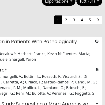
Esportazione
Tutti (81)
1
2
3
4
5
n in Patients With Pathologically
 Decaluwé, Herbert; Franks, Kevin N; Fuentes, Marta;
nuele; Shargall, Yaron
arch
imongelli, A.; Bettini, L.; Rossetti, F.; Viscardi, S.; Di
E.; Carretta, A.; Ciriaco, P.; Mateo-Ramos, P.; Cangi, M. G.;
enanzi, F. M.; Mollica, L.; Damiano, G.; Brioschi, E.;
gri, G.; Reni, M.; Bulotta, A.; Veronesi, G.; Foggetti, G.
c Study Suggesting a More Aggressive