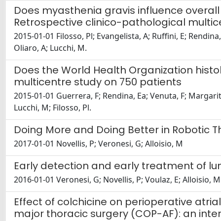
Does myasthenia gravis influence overall
Retrospective clinico-pathological multic
2015-01-01 Filosso, Pl; Evangelista, A; Ruffini, E; Rendina
Oliaro, A; Lucchi, M.
Does the World Health Organization histo
multicentre study on 750 patients
2015-01-01 Guerrera, F; Rendina, Ea; Venuta, F; Margaritor
Lucchi, M; Filosso, Pl.
Doing More and Doing Better in Robotic Th
2017-01-01 Novellis, P; Veronesi, G; Alloisio, M
Early detection and early treatment of lu
2016-01-01 Veronesi, G; Novellis, P; Voulaz, E; Alloisio, M
Effect of colchicine on perioperative atri
major thoracic surgery (COP-AF): an inte