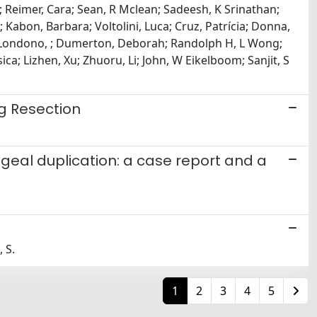
 Reimer, Cara; Sean, R Mclean; Sadeesh, K Srinathan;
; Kabon, Barbara; Voltolini, Luca; Cruz, Patrícia; Donna,
rra-Londono, ; Dumerton, Deborah; Randolph H, L Wong;
ica; Lizhen, Xu; Zhuoru, Li; John, W Eikelboom; Sanjit, S
ng Resection
eal duplication: a case report and a
, S.
1
2
3
4
5