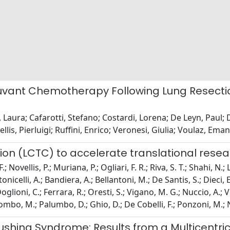
djuvant Chemotherapy Following Lung Resectio
 Laura; Cafarotti, Stefano; Costardi, Lorena; De Leyn, Paul;
is, Pierluigi; Ruffini, Enrico; Veronesi, Giulia; Voulaz, Ema
ion (LCTC) to accelerate translational rese
 Novellis, P.; Muriana, P.; Ogliari, F. R.; Riva, S. T.; Shahi, N.; L
nicelli, A.; Bandiera, A.; Bellantoni, M.; De Santis, S.; Dieci, 
oglioni, C.; Ferrara, R.; Oresti, S.; Vigano, M. G.; Nuccio, A.; V
ombo, M.; Palumbo, D.; Ghio, D.; De Cobelli, F.; Ponzoni, M.; Ne
hing Syndrome: Results from a Multicentri