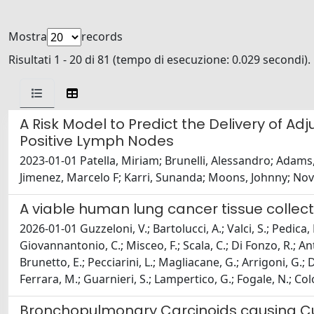
Mostra
records
Risultati 1 - 20 di 81 (tempo di esecuzione: 0.029 secondi).
A Risk Model to Predict the Delivery of A
Positive Lymph Nodes
2023-01-01 Patella, Miriam; Brunelli, Alessandro; Adams,
Jimenez, Marcelo F; Karri, Sunanda; Moons, Johnny; Novell
A viable human lung cancer tissue collect
2026-01-01 Guzzeloni, V.; Bartolucci, A.; Valci, S.; Pedica, F.;
Giovannantonio, C.; Misceo, F.; Scala, C.; Di Fonzo, R.; Anto
Brunetto, E.; Pecciarini, L.; Magliacane, G.; Arrigoni, G.; D
Ferrara, M.; Guarnieri, S.; Lampertico, G.; Fogale, N.; Col
Bronchopulmonary Carcinoids causing Cus