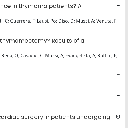
rence in thymoma patients? A
i, C; Guerrera, F; Lausi, Po; Diso, D; Mussi, A; Venuta, F;
er thymomectomy? Results of a
Rena, O; Casadio, C; Mussi, A; Evangelista, A; Ruffini, E;
n-cardiac surgery in patients undergoing