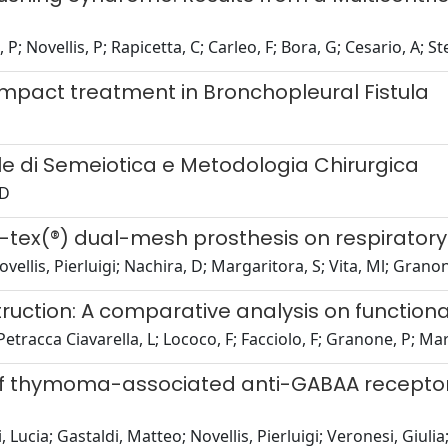
P; Novellis, P; Rapicetta, C; Carleo, F; Bora, G; Cesario, A; Ste
-impact treatment in Bronchopleural Fistula
e di Semeiotica e Metodologia Chirurgica
 D
e-tex(®) dual-mesh prosthesis on respiratory
ellis, Pierluigi; Nachira, D; Margaritora, S; Vita, Ml; Granon
ruction: A comparative analysis on functio
Petracca Ciavarella, L; Lococo, F; Facciolo, F; Granone, P; Mar
n of thymoma-associated anti-GABAA receptor
Lucia; Gastaldi, Matteo; Novellis, Pierluigi; Veronesi, Giulia