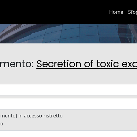
Home
Sfo
cumento:
Secretion of toxic e
cumento) in accesso ristretto
to