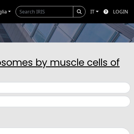
glia
IT
LOGIN
xosomes by muscle cells of