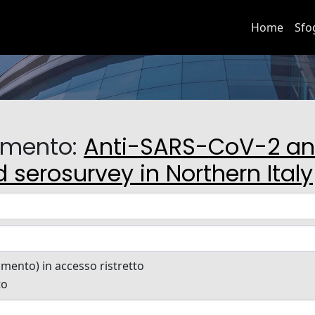
Home
Sfo
cumento:
Anti-SARS-CoV-2 ant
d serosurvey in Northern Italy
cumento) in accesso ristretto
to