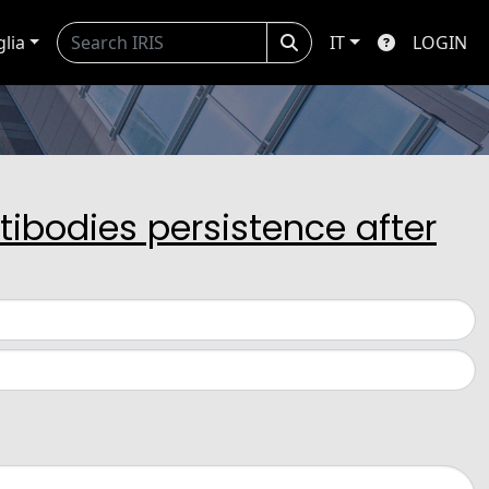
glia
IT
LOGIN
ibodies persistence after