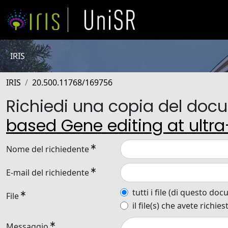
IRIS
IRIS
20.500.11768/169756
Richiedi una copia del do
based Gene editing at ultr
Nome del richiedente
E-mail del richiedente
tutti i file (di questo do
File
il file(s) che avete richies
Messaggio