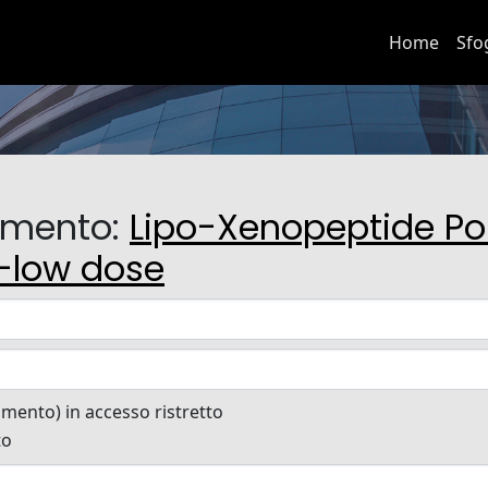
Home
Sfo
cumento:
Lipo-Xenopeptide Po
a-low dose
cumento) in accesso ristretto
to