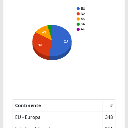
EU
NA
AS
SA
AF
AS
EU
NA
Continente
#
EU - Europa
348