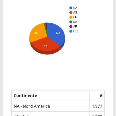
NA
AS
EU
SA
AF
OC
EU
NA
AS
Continente
#
NA - Nord America
1.977