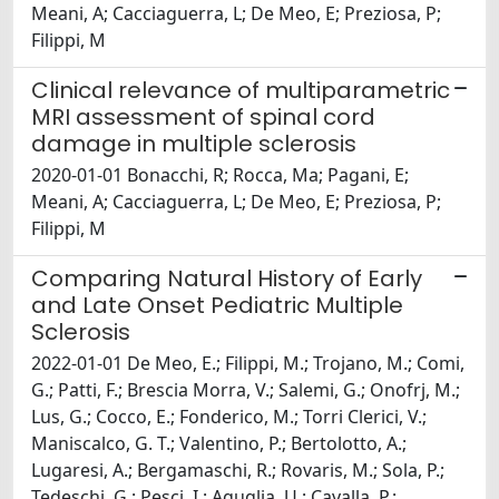
Meani, A; Cacciaguerra, L; De Meo, E; Preziosa, P;
Filippi, M
Clinical relevance of multiparametric
MRI assessment of spinal cord
damage in multiple sclerosis
2020-01-01 Bonacchi, R; Rocca, Ma; Pagani, E;
Meani, A; Cacciaguerra, L; De Meo, E; Preziosa, P;
Filippi, M
Comparing Natural History of Early
and Late Onset Pediatric Multiple
Sclerosis
2022-01-01 De Meo, E.; Filippi, M.; Trojano, M.; Comi,
G.; Patti, F.; Brescia Morra, V.; Salemi, G.; Onofrj, M.;
Lus, G.; Cocco, E.; Fonderico, M.; Torri Clerici, V.;
Maniscalco, G. T.; Valentino, P.; Bertolotto, A.;
Lugaresi, A.; Bergamaschi, R.; Rovaris, M.; Sola, P.;
Tedeschi, G.; Pesci, I.; Aguglia, U.; Cavalla, P.;