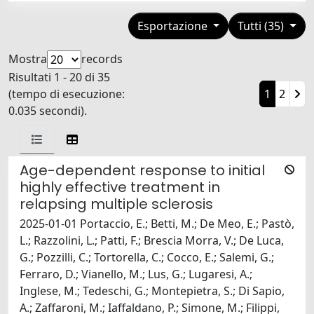
Esportazione
Tutti (35)
Mostra
records
Risultati 1 - 20 di 35
(tempo di esecuzione:
1
2
0.035 secondi).
Age-dependent response to initial
highly effective treatment in
relapsing multiple sclerosis
2025-01-01 Portaccio, E.; Betti, M.; De Meo, E.; Pastò,
L.; Razzolini, L.; Patti, F.; Brescia Morra, V.; De Luca,
G.; Pozzilli, C.; Tortorella, C.; Cocco, E.; Salemi, G.;
Ferraro, D.; Vianello, M.; Lus, G.; Lugaresi, A.;
Inglese, M.; Tedeschi, G.; Montepietra, S.; Di Sapio,
A.; Zaffaroni, M.; Iaffaldano, P.; Simone, M.; Filippi,