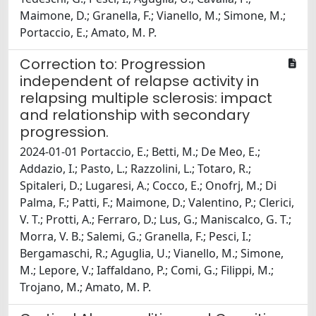
Maimone, D.; Granella, F.; Vianello, M.; Simone, M.;
Portaccio, E.; Amato, M. P.
Correction to: Progression
independent of relapse activity in
relapsing multiple sclerosis: impact
and relationship with secondary
progression.
2024-01-01 Portaccio, E.; Betti, M.; De Meo, E.;
Addazio, I.; Pasto, L.; Razzolini, L.; Totaro, R.;
Spitaleri, D.; Lugaresi, A.; Cocco, E.; Onofrj, M.; Di
Palma, F.; Patti, F.; Maimone, D.; Valentino, P.; Clerici,
V. T.; Protti, A.; Ferraro, D.; Lus, G.; Maniscalco, G. T.;
Morra, V. B.; Salemi, G.; Granella, F.; Pesci, I.;
Bergamaschi, R.; Aguglia, U.; Vianello, M.; Simone,
M.; Lepore, V.; Iaffaldano, P.; Comi, G.; Filippi, M.;
Trojano, M.; Amato, M. P.