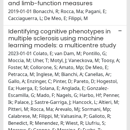
and limb-function measures
2019-01-01 Bonacchi, R; Rocca, Ma; Pagani, E;
Cacciaguerra, L; De Meo, E; Filippi, M
Identifying cognitive phenotypes in
multiple sclerosis using machine
learning models: a multicentre study
2023-01-01 Colato, E; van Dam, M; Pontillo, G;
Moccia, M; Uher, T; Motyl, J; Vaneckova, M; Toosy, A;
Foster, M; Collorone, S; Amato, Mp; De Meo, E;
Petracca, M; Inglese, M; Bianchi, A; Canellas, Ar;
Gallo, A; Enzinger, C; Pinter, D; Pareto, D; Hogestol,
Ea; Huerga, E; Solana, E; Anglada, E; Gonzalez-
Escamilla, G; Mado, F; Nagels, G; Harbo, Hf; Penner,
Ik; Palace, J; Sastre-Garriga, J; Hancock, L; Altieri, M;
Pitteri, M; Rocca, Ma; Arevalo, Mj; Sormani, Mp;
Calabrese, M; Filippi, M; Valsasina, P; Galioto, R;
Benedict, R; Menendez, R; Wiest, R; Llufriu, S;