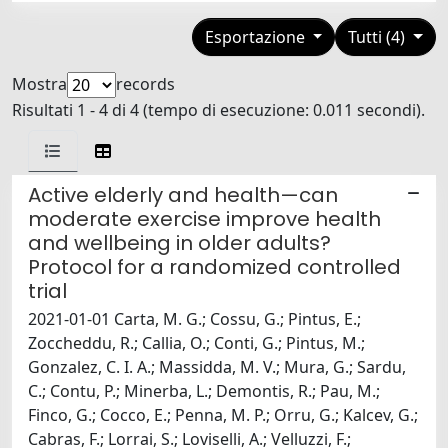
Esportazione
Tutti (4)
Mostra
records
Risultati 1 - 4 di 4 (tempo di esecuzione: 0.011 secondi).
Active elderly and health—can
moderate exercise improve health
and wellbeing in older adults?
Protocol for a randomized controlled
trial
2021-01-01 Carta, M. G.; Cossu, G.; Pintus, E.;
Zoccheddu, R.; Callia, O.; Conti, G.; Pintus, M.;
Gonzalez, C. I. A.; Massidda, M. V.; Mura, G.; Sardu,
C.; Contu, P.; Minerba, L.; Demontis, R.; Pau, M.;
Finco, G.; Cocco, E.; Penna, M. P.; Orru, G.; Kalcev, G.;
Cabras, F.; Lorrai, S.; Loviselli, A.; Velluzzi, F.;