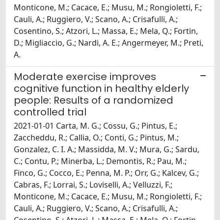
Monticone, M.; Cacace, E.; Musu, M.; Rongioletti, F.;
Cauli, A.; Ruggiero, V.; Scano, A.; Crisafulli, A.;
Cosentino, S.; Atzori, L.; Massa, E.; Mela, Q.; Fortin,
D.; Migliaccio, G.; Nardi, A. E.; Angermeyer, M.; Preti,
A.
Moderate exercise improves
cognitive function in healthy elderly
people: Results of a randomized
controlled trial
2021-01-01 Carta, M. G.; Cossu, G.; Pintus, E.;
Zaccheddu, R.; Callia, O.; Conti, G.; Pintus, M.;
Gonzalez, C. I. A.; Massidda, M. V.; Mura, G.; Sardu,
C.; Contu, P.; Minerba, L.; Demontis, R.; Pau, M.;
Finco, G.; Cocco, E.; Penna, M. P.; Orr, G.; Kalcev, G.;
Cabras, F.; Lorrai, S.; Loviselli, A.; Velluzzi, F.;
Monticone, M.; Cacace, E.; Musu, M.; Rongioletti, F.;
Cauli, A.; Ruggiero, V.; Scano, A.; Crisafulli, A.;