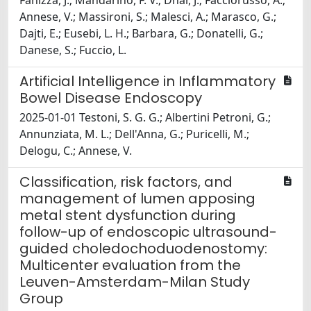
Fanizza, J.; Mandarino, F. V.; Dhar, J.; Facciorusso, A.;
Annese, V.; Massironi, S.; Malesci, A.; Marasco, G.;
Dajti, E.; Eusebi, L. H.; Barbara, G.; Donatelli, G.;
Danese, S.; Fuccio, L.
Artificial Intelligence in Inflammatory
Bowel Disease Endoscopy
2025-01-01 Testoni, S. G. G.; Albertini Petroni, G.;
Annunziata, M. L.; Dell'Anna, G.; Puricelli, M.;
Delogu, C.; Annese, V.
Classification, risk factors, and
management of lumen apposing
metal stent dysfunction during
follow-up of endoscopic ultrasound-
guided choledochoduodenostomy:
Multicenter evaluation from the
Leuven-Amsterdam-Milan Study
Group