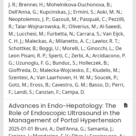
J. R.; Brenner, H.; Mohelnikova-Duchonova, B.;
Dell'Anna, G.; Kupcinskas, J.; Ermini, S.; Aoki, M. N.;
Neoptolemos, J. P.; Gazouli, M.; Pasquali, C.; Pezzilli,
R.; Talar-Wojnarowska, R.; Oliverius, M.; Al-Saeedi,
M.; Lucchesi, M.; Furbetta, N.; Carrara, S.; Van Eijck,
C. H. J.; Maleckas, A.; Milanetto, A. C.; Lawlor, R. T.;
Schottker, B.; Boggi, U.; Morelli, L.; Ginocchi, L.; De
Leon Pisani, R. P.; Sperti, C.; Zerbi, A.; Arcidiacono, P.
G.; Uzunoglu, F. G.; Bunduc, S.; Holleczek, B.;
Gioffreda, D.; Malecka-Wojciesko, E.; Kiudelis, M.;
Szentesi, A.; Van Laarhoven, H. W. M.; Soucek, P.;
Gotz, M.; Eross, B.; Cavestro, G. M.; Basso, D.; Perri,
F.; Landi, S.; Canzian, F.; Campa, D.
Advances in Endo-Hepatology: The
Role of Endoscopic Ultrasound in the
Management of Portal Hypertension
2025-01-01 Bruni, A.; Dell'Anna, G.; Samanta, J.;