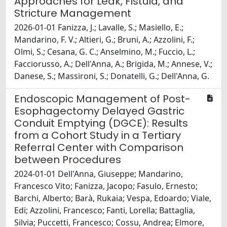
Approaches for Leak, Fistula, and
Stricture Management
2026-01-01 Fanizza, J.; Lavalle, S.; Masiello, E.;
Mandarino, F. V.; Altieri, G.; Bruni, A.; Azzolini, F.;
Olmi, S.; Cesana, G. C.; Anselmino, M.; Fuccio, L.;
Facciorusso, A.; Dell'Anna, A.; Brigida, M.; Annese, V.;
Danese, S.; Massironi, S.; Donatelli, G.; Dell'Anna, G.
Endoscopic Management of Post-
Esophagectomy Delayed Gastric
Conduit Emptying (DGCE): Results
from a Cohort Study in a Tertiary
Referral Center with Comparison
between Procedures
2024-01-01 Dell'Anna, Giuseppe; Mandarino,
Francesco Vito; Fanizza, Jacopo; Fasulo, Ernesto;
Barchi, Alberto; Barà, Rukaia; Vespa, Edoardo; Viale,
Edi; Azzolini, Francesco; Fanti, Lorella; Battaglia,
Silvia; Puccetti, Francesco; Cossu, Andrea; Elmore,