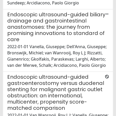
Sundeep; Arcidiacono, Paolo Giorgio
Endoscopic ultrasound-guided biliary
drainage and gastrointestinal
anastomoses: the journey from
promising innovations to standard of
care
2022-01-01 Vanella, Giuseppe; Dell'Anna, Giuseppe;
Bronswijk, Michiel; van Wanrooij, Roy L J; Rizzatti,
Gianenrico; Gkolfakis, Paraskevas; Larghi, Alberto;
van der Merwe, Schalk; Arcidiacono, Paolo Giorgio
Endoscopic ultrasound-guided
gastroenterostomy versus duodenal
stenting for malignant gastric outlet
obstruction: an international,
multicenter, propensity score-
matched comparison
2022-01-01 Van Wanrooij, Roy L J; Vanella, Giuseppe;