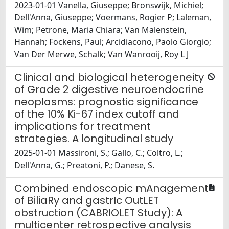
2023-01-01 Vanella, Giuseppe; Bronswijk, Michiel;
Dell'Anna, Giuseppe; Voermans, Rogier P; Laleman,
Wim; Petrone, Maria Chiara; Van Malenstein,
Hannah; Fockens, Paul; Arcidiacono, Paolo Giorgio;
Van Der Merwe, Schalk; Van Wanrooij, Roy L J
Clinical and biological heterogeneity
of Grade 2 digestive neuroendocrine
neoplasms: prognostic significance
of the 10% Ki-67 index cutoff and
implications for treatment
strategies. A longitudinal study
2025-01-01 Massironi, S.; Gallo, C.; Coltro, L.;
Dell'Anna, G.; Preatoni, P.; Danese, S.
Combined endoscopic mAnagement
of BiliaRy and gastrIc OutLET
obstruction (CABRIOLET Study): A
multicenter retrospective analysis