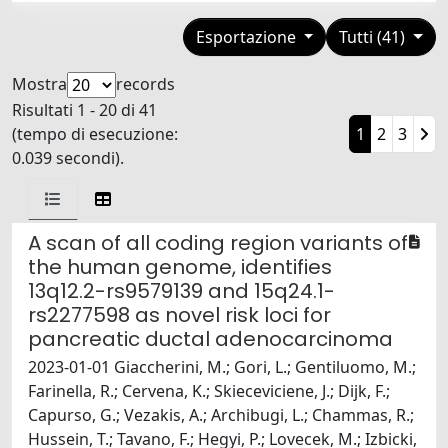
Esportazione
Tutti (41)
Mostra
records
Risultati 1 - 20 di 41
(tempo di esecuzione:
1
2
3
0.039 secondi).
A scan of all coding region variants of
the human genome, identifies
13q12.2-rs9579139 and 15q24.1-
rs2277598 as novel risk loci for
pancreatic ductal adenocarcinoma
2023-01-01 Giaccherini, M.; Gori, L.; Gentiluomo, M.;
Farinella, R.; Cervena, K.; Skieceviciene, J.; Dijk, F.;
Capurso, G.; Vezakis, A.; Archibugi, L.; Chammas, R.;
Hussein, T.; Tavano, F.; Hegyi, P.; Lovecek, M.; Izbicki,