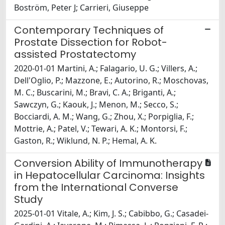
Boström, Peter J; Carrieri, Giuseppe
Contemporary Techniques of
Prostate Dissection for Robot-
assisted Prostatectomy
2020-01-01 Martini, A.; Falagario, U. G.; Villers, A.;
Dell'Oglio, P.; Mazzone, E.; Autorino, R.; Moschovas,
M. C.; Buscarini, M.; Bravi, C. A.; Briganti, A.;
Sawczyn, G.; Kaouk, J.; Menon, M.; Secco, S.;
Bocciardi, A. M.; Wang, G.; Zhou, X.; Porpiglia, F.;
Mottrie, A.; Patel, V.; Tewari, A. K.; Montorsi, F.;
Gaston, R.; Wiklund, N. P.; Hemal, A. K.
Conversion Ability of Immunotherapy
in Hepatocellular Carcinoma: Insights
from the International Converse
Study
2025-01-01 Vitale, A.; Kim, J. S.; Cabibbo, G.; Casadei-