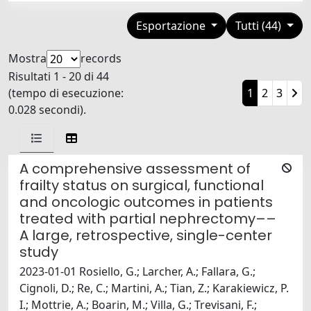
Esportazione
Tutti (44)
Mostra
records
Risultati 1 - 20 di 44
(tempo di esecuzione:
1
2
3
0.028 secondi).
A comprehensive assessment of
frailty status on surgical, functional
and oncologic outcomes in patients
treated with partial nephrectomy––
A large, retrospective, single-center
study
2023-01-01 Rosiello, G.; Larcher, A.; Fallara, G.;
Cignoli, D.; Re, C.; Martini, A.; Tian, Z.; Karakiewicz, P.
I.; Mottrie, A.; Boarin, M.; Villa, G.; Trevisani, F.;