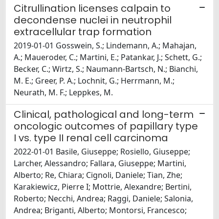
Citrullination licenses calpain to
decondense nuclei in neutrophil
extracellular trap formation
2019-01-01 Gosswein, S.; Lindemann, A.; Mahajan,
A.; Maueroder, C.; Martini, E.; Patankar, J.; Schett, G.;
Becker, C.; Wirtz, S.; Naumann-Bartsch, N.; Bianchi,
M. E.; Greer, P. A.; Lochnit, G.; Herrmann, M.;
Neurath, M. F.; Leppkes, M.
Clinical, pathological and long-term
oncologic outcomes of papillary type
I vs. type II renal cell carcinoma
2022-01-01 Basile, Giuseppe; Rosiello, Giuseppe;
Larcher, Alessandro; Fallara, Giuseppe; Martini,
Alberto; Re, Chiara; Cignoli, Daniele; Tian, Zhe;
Karakiewicz, Pierre I; Mottrie, Alexandre; Bertini,
Roberto; Necchi, Andrea; Raggi, Daniele; Salonia,
Andrea; Briganti, Alberto; Montorsi, Francesco;