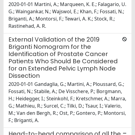
2020-01-01 Martini, A.; Marqueen, K. E.; Falagario, U.
G.; Waingankar, N.; Wajswol, E.; Khan, F.; Fossati, N.;
Briganti, A.; Montorsi, F.; Tewari, A. K.; Stock, R.;
Rastinehad, A. R.
External Validation of the 2019
Briganti Nomogram for the
Identification of Prostate Cancer
Patients Who Should Be Considered
for an Extended Pelvic Lymph Node
Dissection
2020-01-01 Gandaglia, G.; Martini, A.; Ploussard, G.;
Fossati, N.; Stabile, A.; De Visschere, P.; Borgmann,
H.; Heidegger, I.; Steinkohl, F.; Kretschmer, A.; Marra,
G.; Mathieu, R.; Surcel, C.; Tilki, D.; Tsaur, I.; Valerio,
M.; Van den Bergh, R.; Ost, P.; Gontero, P.; Montorsi,
F.; Briganti, A.
Head-to-head comparison of all the