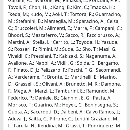
Gardini, A.; Iavarone, M.; Rimassa, L.; Ponziani, F. R.;
Tovoli, F.; Chon, H. J.; Kang, B.; Kim, C.; Imaoka, H.;
Ikeda, M.; Kudo, M.; Aoki, T.; Tortora, R.; Guarracino,
M.; Stefanini, B.; Marseglia, M.; Sparacino, A.; Celsa,
C.; Bruccoleri, M.; Alimenti, E.; Marra, F.; Campani, C.;
Bhoori, S.; Mazzaferro, V.; Sacco, R.; Facciorusso, A.;
Martini, A.; Stella, L.; Cerrito, L.; Toyoda, H.; Yasuda,
S.; Rossari, F.; Rimini, M.; Suda, G.; Sho, T.; Masi, G.;
Vivaldi, C.; Pressiani, T.; Kakizaki, S.; Naganuma, A.;
Avallone, A.; Nappi, A.; Vidili, G.; Solda, C.; Bergamo,
F.; Pinato, D. J.; Pelizzaro, F.; Foschi, F. G.; Secomandi,
A.; Verderame, F.; Bronte, E.; Martinelli, E.; Marino,
D.; Grasselli, S.; Olivani, A.; Brunetto, M. R.; Damone,
F.; Mega, A.; Marzi, L.; Tamburini, E.; Ramundo, M.;
Federico, P.; Daniele, B.; Giannini, E. G.; Pasta, A.;
Morisco, F.; Guarino, M.; Hoyek, C.; Boninsegna, S.;
Gupta, A.; Sacerdoti, D.; Dalbeni, A.; Calvo Ramos, I.;
Adeva, J.; Saitta, C.; Pitrone, C.; Lentini Graziano, M.
L.; Farella, N.; Rendina, M.; Grassi, T.; Rodriquenz, M.