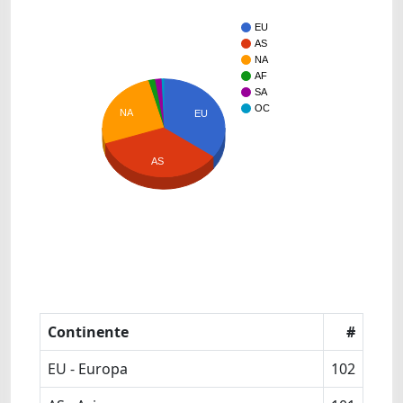
EU
AS
NA
AF
SA
OC
NA
EU
AS
Continente
#
EU - Europa
102