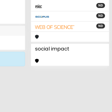
ND
ND
ND
social impact