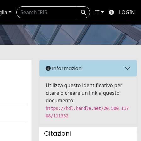
glia
IT
LOGIN
Informazioni
Utilizza questo identificativo per
citare o creare un link a questo
documento:
https://hdl.handle.net/20.500.117
68/111332
Citazioni