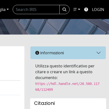
glia
IT
LOGIN
Informazioni
Utilizza questo identificativo per
citare o creare un link a questo
documento:
https://hdl.handle.net/20.500.117
68/112409
Citazioni