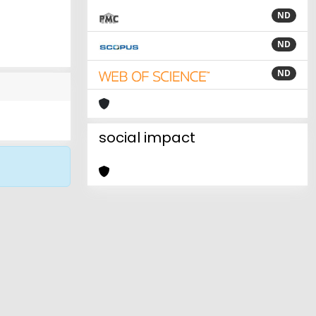
ND
ND
ND
social impact