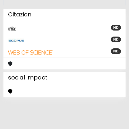
Citazioni
ND
ND
ND
social impact
Powered by
IRIS
-
about IRIS
-