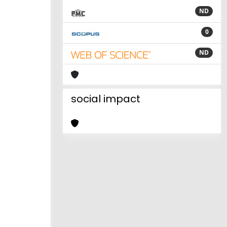
ND
0
ND
social impact