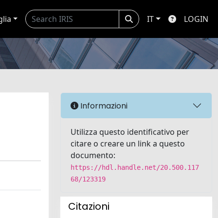
glia
IT
LOGIN
Informazioni
Utilizza questo identificativo per
citare o creare un link a questo
documento:
https://hdl.handle.net/20.500.117
68/123319
Citazioni