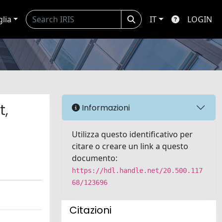
glia
IT
LOGIN
t,
Informazioni
Utilizza questo identificativo per
citare o creare un link a questo
documento:
https://hdl.handle.net/20.500.117
68/123696
Citazioni