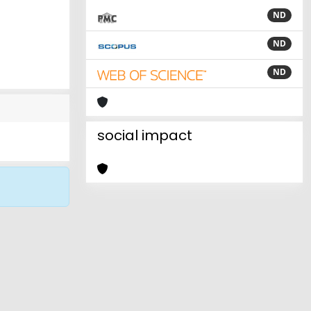
ND
ND
ND
social impact