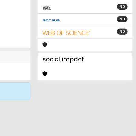
ND
ND
ND
social impact