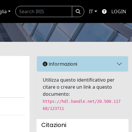
glia
IT
LOGIN
Informazioni
Utilizza questo identificativo per
citare o creare un link a questo
documento:
https://hdl.handle.net/20.500.117
68/123711
Citazioni