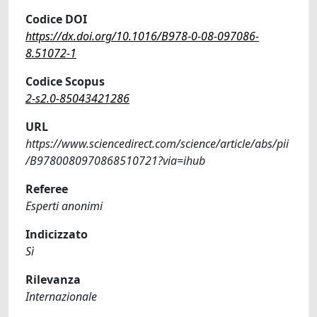
Codice DOI
https://dx.doi.org/10.1016/B978-0-08-097086-
8.51072-1
Codice Scopus
2-s2.0-85043421286
URL
https://www.sciencedirect.com/science/article/abs/pii
/B9780080970868510721?via=ihub
Referee
Esperti anonimi
Indicizzato
Sì
Rilevanza
Internazionale