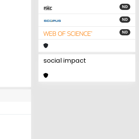
ND
ND
ND
social impact