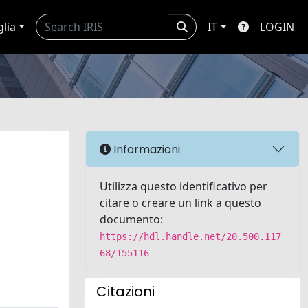
glia
IT
LOGIN
Informazioni
Utilizza questo identificativo per
citare o creare un link a questo
documento:
https://hdl.handle.net/20.500.117
68/155116
Citazioni