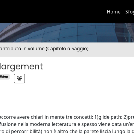
Home
Sfo
ontributo in volume (Capitolo o Saggio)
enlargement
iting
occorre avere chiari in mente tre concetti: 1)glide path; 2)p
fusione nella moderna letteratura e spesso viene data un’e
o di percorribilità) non è altro che la parete liscia lungo la 