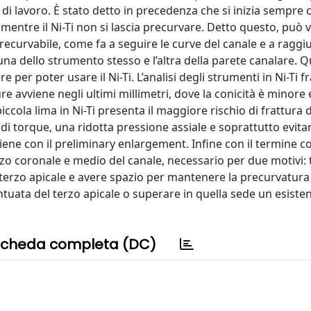
 di lavoro. È stato detto in precedenza che si inizia sempre
mentre il Ni-Ti non si lascia precurvare. Detto questo, può 
ecurvabile, come fa a seguire le curve del canale e a raggi
una dello strumento stesso e l’altra della parete canalare. Qu
e per poter usare il Ni-Ti. L’analisi degli strumenti in Ni-Ti f
re avviene negli ultimi millimetri, dove la conicità è minore e
ccola lima in Ni-Ti presenta il maggiore rischio di frattura 
di torque, una ridotta pressione assiale e soprattutto evita
tiene con il preliminary enlargement. Infine con il termine c
rzo coronale e medio del canale, necessario per due motivi: t
 terzo apicale e avere spazio per mantenere la precurvatura 
uata del terzo apicale o superare in quella sede un esiste
cheda completa (DC)