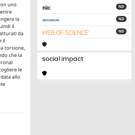
 con uno
ND
venire
ungere la
ND
indi il
ND
ratturati da
 il
da torsione,
ndo che la
social impact
oronal
ogliere le
data allo
nte