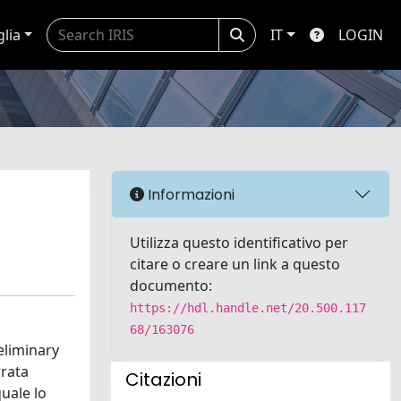
glia
IT
LOGIN
Informazioni
Utilizza questo identificativo per
citare o creare un link a questo
documento:
https://hdl.handle.net/20.500.117
68/163076
reliminary
rrata
Citazioni
quale lo