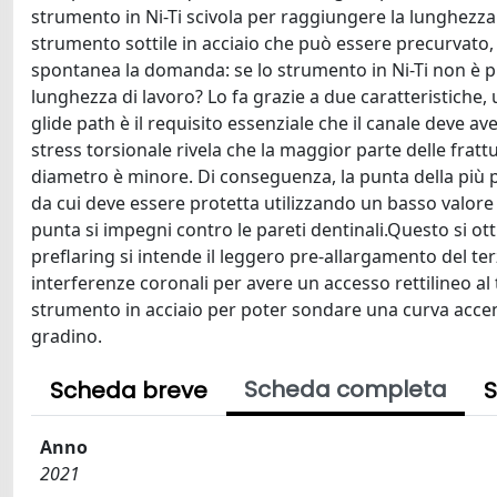
strumento in Ni-Ti scivola per raggiungere la lunghezza
strumento sottile in acciaio che può essere precurvato, 
spontanea la domanda: se lo strumento in Ni-Ti non è pr
lunghezza di lavoro? Lo fa grazie a due caratteristiche, 
glide path è il requisito essenziale che il canale deve aver
stress torsionale rivela che la maggior parte delle frattu
diametro è minore. Di conseguenza, la punta della più pi
da cui deve essere protetta utilizzando un basso valore 
punta si impegni contro le pareti dentinali.Questo si ot
preflaring si intende il leggero pre-allargamento del te
interferenze coronali per avere un accesso rettilineo al
strumento in acciaio per poter sondare una curva accent
gradino.
Scheda completa
Scheda breve
S
Anno
2021