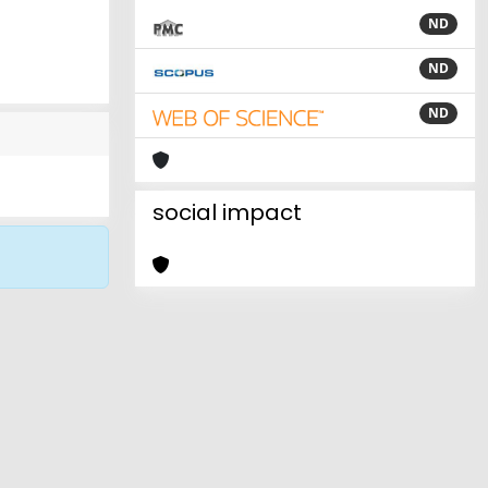
ND
ND
ND
social impact