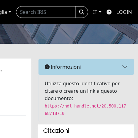
glia
IT
LOGIN
.
Informazioni
Utilizza questo identificativo per
citare o creare un link a questo
documento:
https://hdl.handle.net/20.500.117
68/18710
Citazioni