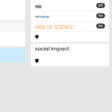
ND
ND
ND
social impact