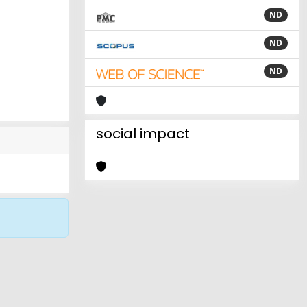
ND
ND
ND
social impact