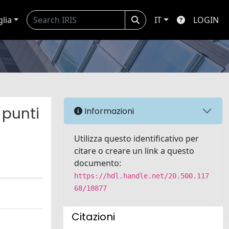
glia
IT
LOGIN
 punti
Informazioni
Utilizza questo identificativo per
citare o creare un link a questo
documento:
https://hdl.handle.net/20.500.117
68/18877
Citazioni