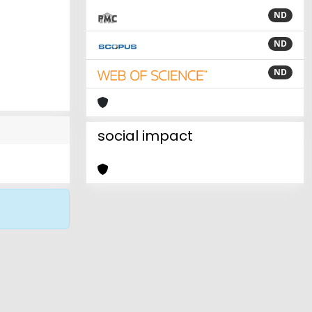
ND
ND
ND
social impact