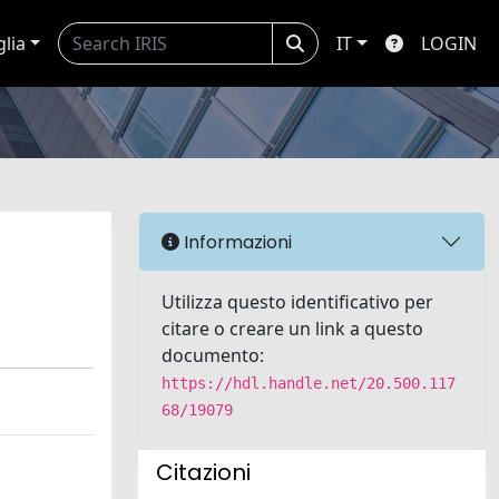
glia
IT
LOGIN
Informazioni
Utilizza questo identificativo per
citare o creare un link a questo
documento:
https://hdl.handle.net/20.500.117
68/19079
Citazioni