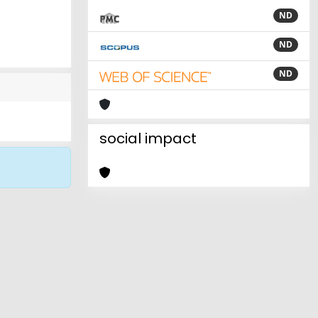
ND
ND
ND
social impact