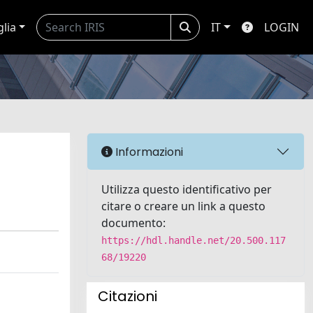
glia
IT
LOGIN
Informazioni
Utilizza questo identificativo per
citare o creare un link a questo
documento:
https://hdl.handle.net/20.500.117
68/19220
Citazioni