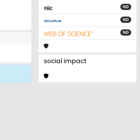
ND
ND
ND
social impact