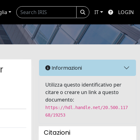
glia
IT
LOGIN
r
Informazioni
Utilizza questo identificativo per
citare o creare un link a questo
documento:
https://hdl.handle.net/20.500.117
68/19253
Citazioni