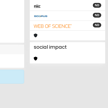
ND
ND
ND
social impact