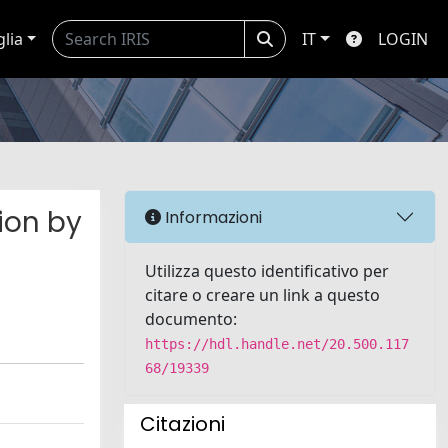
glia
IT
LOGIN
ion by
Informazioni
Utilizza questo identificativo per
citare o creare un link a questo
documento:
https://hdl.handle.net/20.500.117
68/19339
Citazioni