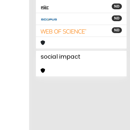
ND
ND
ND
social impact