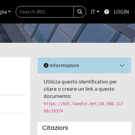
glia
IT
LOGIN
Informazioni
Utilizza questo identificativo per
citare o creare un link a questo
documento:
https://hdl.handle.net/20.500.117
68/19374
Citazioni