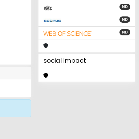
ND
ND
ND
social impact