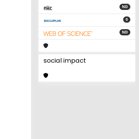
ND
0
ND
social impact