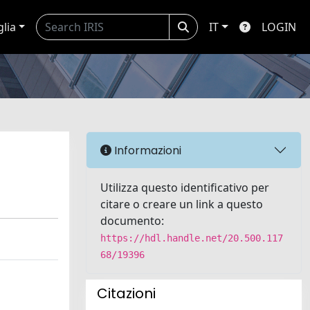
glia
IT
LOGIN
Informazioni
Utilizza questo identificativo per
citare o creare un link a questo
documento:
https://hdl.handle.net/20.500.117
68/19396
Citazioni