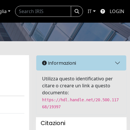
glia
IT
LOGIN
Informazioni
Utilizza questo identificativo per
citare o creare un link a questo
documento:
https://hdl.handle.net/20.500.117
68/19397
Citazioni