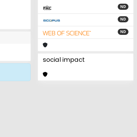
ND
ND
ND
social impact